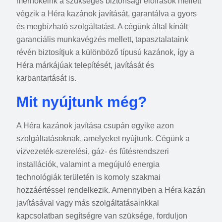
mérnökeink a szükséges biztonsági előírások mellett
végzik a Héra kazánok javítását, garantálva a gyors
és megbízható szolgáltatást. A cégünk által kínált
garanciális munkavégzés mellett, tapasztalataink
révén biztosítjuk a különböző típusú kazánok, így a
Héra márkájúak telepítését, javítását és
karbantartását is.
Mit nyújtunk még?
A Héra kazánok javítása csupán egyike azon
szolgáltatásoknak, amelyeket nyújtunk. Cégünk a
vízvezeték-szerelési, gáz- és fűtésrendszeri
installációk, valamint a megújuló energia
technológiák területén is komoly szakmai
hozzáértéssel rendelkezik. Amennyiben a Héra kazán
javításával vagy más szolgáltatásainkkal
kapcsolatban segítségre van szüksége, forduljon