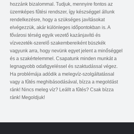
hozzánk bizalommal. Tudjuk, mennyire fontos az
üzemképes fűtési rendszer, így készséggel állunk
rendelkezésre, hogy a szükséges javításokat
elvégezzük, akár különleges időpontokban is. A
fővárosi térség egyik vezető kazánjavító és
vízvezeték-szerelő szakembereiként büszkék
vagyunk arra, hogy nevünk egyet jelent a minőséggel
és a szakértelemmel. Csapatunk minden munkát a
legnagyobb odafigyeléssel és szaktudással végez.
Ha problémája adódik a melegvíz-szolgáltatással
vagy a fűtés meghibásodásával, bízza a megoldást
ránk! Nincs meleg víz? Leállt a fűtés? Csak bízza
ránk! Megoldjuk!