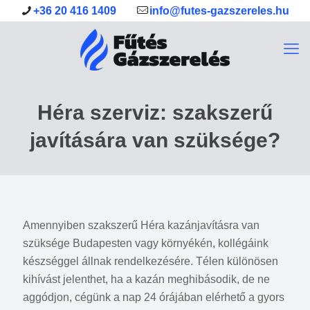
+36 20 416 1409
info@futes-gazszereles.hu
Héra szerviz: szakszerű
javítására van szüksége?
Amennyiben szakszerű Héra kazánjavításra van
szüksége Budapesten vagy környékén, kollégáink
készséggel állnak rendelkezésére. Télen különösen
kihívást jelenthet, ha a kazán meghibásodik, de ne
aggódjon, cégünk a nap 24 órájában elérhető a gyors