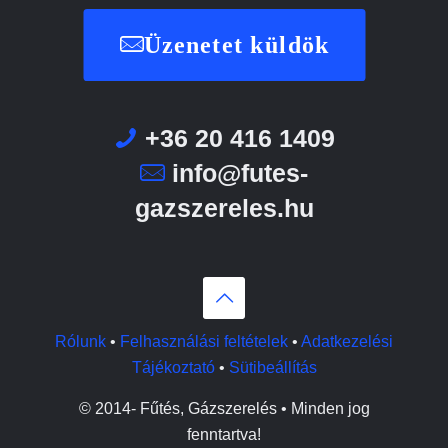
Üzenetet küldök
+36 20 416 1409
info@futes-
gazszereles.hu
Rólunk
•
Felhasználási feltételek
•
Adatkezelési
Tájékoztató
•
Sütibeállítás
© 2014-
Fűtés, Gázszerelés • Minden jog
fenntartva!