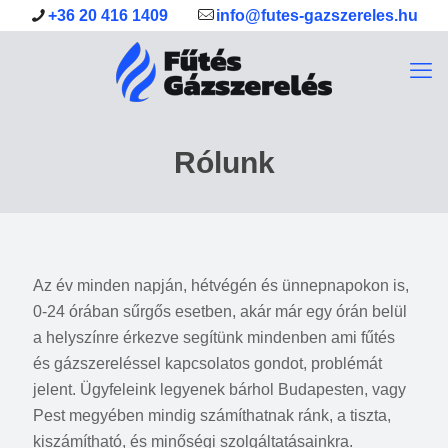
+36 20 416 1409
info@futes-gazszereles.hu
Rólunk
Az év minden napján, hétvégén és ünnepnapokon is,
0-24 órában sűrgős esetben, akár már egy órán belül
a helyszínre érkezve segítünk mindenben ami fűtés
és gázszereléssel kapcsolatos gondot, problémát
jelent. Ügyfeleink legyenek bárhol Budapesten, vagy
Pest megyében mindig számíthatnak ránk, a tiszta,
kiszámítható, és minőségi szolgáltatásainkra.