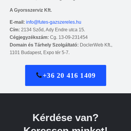
A Gyorsszerviz Kft.
E-mail:
info@futes-gazszereles.hu
Cím:
2134 Sződ, Ady Endre utca 15.
Cégjegyzékszám:
Cg. 13-09-231454
Domain és Tárhely Szolgáltató:
DoclerWeb Kft.,
1101 Budapest, Expo tér 5-7.
+36 20 416 1409
Kérdése van?
Keressen minket!