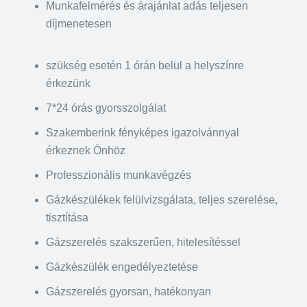
Munkafelmérés és árajánlat adás teljesen
díjmenetesen
szükség esetén 1 órán belül a helyszínre
érkezünk
7*24 órás gyorsszolgálat
Szakemberink fényképes igazolvánnyal
érkeznek Önhöz
Professzionális munkavégzés
Gázkészülékek felülvizsgálata, teljes szerelése,
tisztítása
Gázszerelés szakszerűen, hitelesítéssel
Gázkészülék engedélyeztetése
Gázszerelés gyorsan, hatékonyan