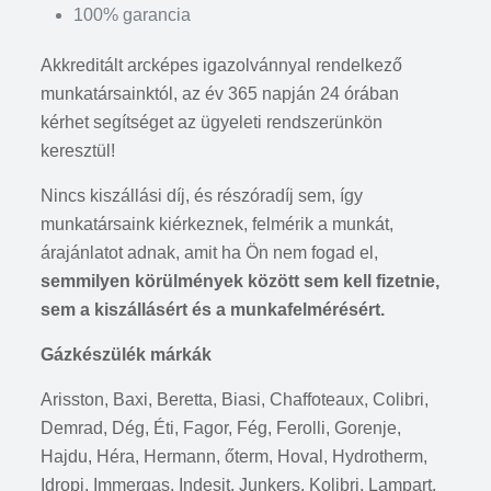
100% garancia
Akkreditált arcképes igazolvánnyal rendelkező
munkatársainktól, az év 365 napján 24 órában
kérhet segítséget az ügyeleti rendszerünkön
keresztül!
Nincs kiszállási díj, és részóradíj sem, így
munkatársaink kiérkeznek, felmérik a munkát,
árajánlatot adnak, amit ha Ön nem fogad el,
semmilyen körülmények között sem kell fizetnie,
sem a kiszállásért és a munkafelmérésért.
Gázkészülék márkák
Arisston, Baxi, Beretta, Biasi, Chaffoteaux, Colibri,
Demrad, Dég, Éti, Fagor, Fég, Ferolli, Gorenje,
Hajdu, Héra, Hermann, őterm, Hoval, Hydrotherm,
Idropi, Immergas, Indesit, Junkers, Kolibri, Lampart,