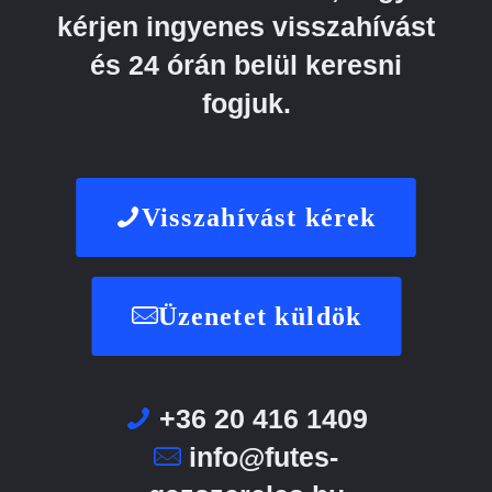
kérjen ingyenes visszahívást
és 24 órán belül keresni
fogjuk.
Visszahívást kérek
Üzenetet küldök
+36 20 416 1409
info@futes-