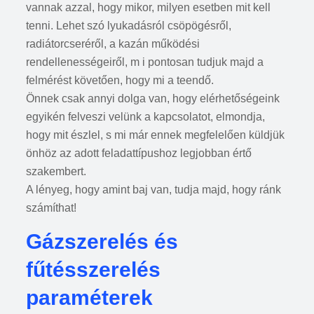
vannak azzal, hogy mikor, milyen esetben mit kell
tenni. Lehet szó lyukadásról csöpögésről,
radiátorcseréről, a kazán működési
rendellenességeiről, m i pontosan tudjuk majd a
felmérést követően, hogy mi a teendő.
Önnek csak annyi dolga van, hogy elérhetőségeink
egyikén felveszi velünk a kapcsolatot, elmondja,
hogy mit észlel, s mi már ennek megfelelően küldjük
önhöz az adott feladattípushoz legjobban értő
szakembert.
A lényeg, hogy amint baj van, tudja majd, hogy ránk
számíthat!
Gázszerelés és
fűtésszerelés
paraméterek