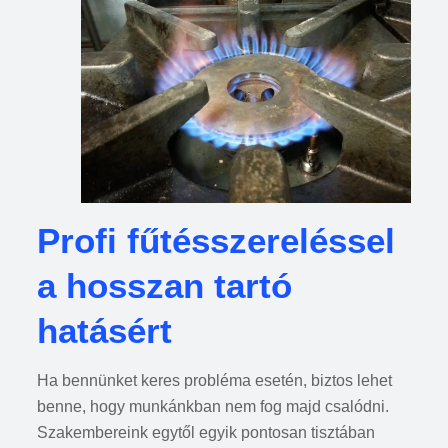
Profi fűtésszereléssel
a hosszan tartó
hatásért
Ha bennünket keres probléma esetén, biztos lehet
benne, hogy munkánkban nem fog majd csalódni.
Szakembereink egytől egyik pontosan tisztában