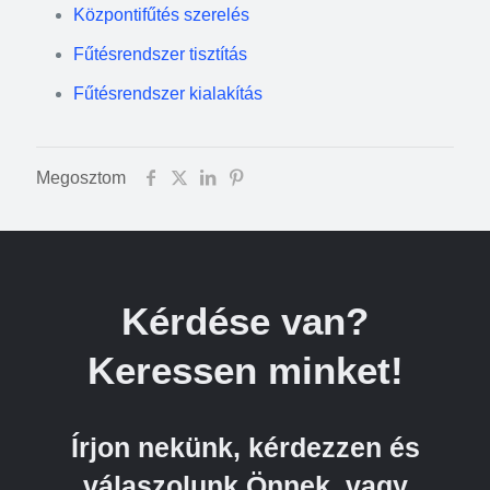
Központifűtés szerelés
Fűtésrendszer tisztítás
Fűtésrendszer kialakítás
Megosztom
Kérdése van?
Keressen minket!
Írjon nekünk, kérdezzen és
válaszolunk Önnek, vagy