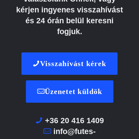
kérjen ingyenes visszahívást
és 24 órán belül keresni
fogjuk.
Visszahívást kérek
Üzenetet küldök
+36 20 416 1409
info@futes-