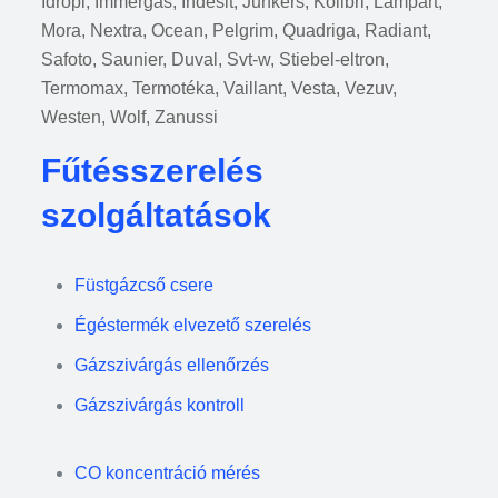
Idropi, Immergas, Indesit, Junkers, Kolibri, Lampart,
Mora, Nextra, Ocean, Pelgrim, Quadriga, Radiant,
Safoto, Saunier, Duval, Svt-w, Stiebel-eltron,
Termomax, Termotéka, Vaillant, Vesta, Vezuv,
Westen, Wolf, Zanussi
Fűtésszerelés
szolgáltatások
Füstgázcső csere
Égéstermék elvezető szerelés
Gázszivárgás ellenőrzés
Gázszivárgás kontroll
CO koncentráció mérés