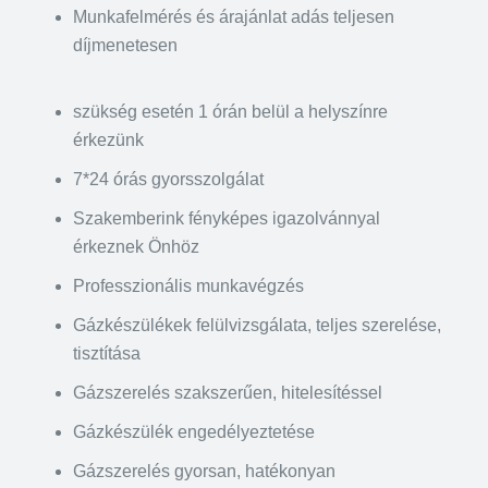
Munkafelmérés és árajánlat adás teljesen
díjmenetesen
szükség esetén 1 órán belül a helyszínre
érkezünk
7*24 órás gyorsszolgálat
Szakemberink fényképes igazolvánnyal
érkeznek Önhöz
Professzionális munkavégzés
Gázkészülékek felülvizsgálata, teljes szerelése,
tisztítása
Gázszerelés szakszerűen, hitelesítéssel
Gázkészülék engedélyeztetése
Gázszerelés gyorsan, hatékonyan