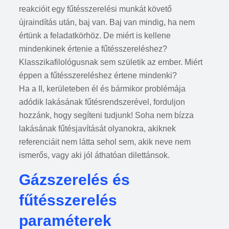
reakcióit egy fűtésszerelési munkát követő
újraindítás után, baj van. Baj van mindig, ha nem
értünk a feladatkörhöz. De miért is kellene
mindenkinek értenie a fűtésszereléshez?
Klasszikafilológusnak sem születik az ember. Miért
éppen a fűtésszereléshez értene mindenki?
Ha a II, kerületeben él és bármikor problémája
adódik lakásának fűtésrendszerével, forduljon
hozzánk, hogy segíteni tudjunk! Soha nem bízza
lakásának fűtésjavítását olyanokra, akiknek
referenciáit nem látta sehol sem, akik neve nem
ismerős, vagy aki jól áthatóan dilettánsok.
Gázszerelés és
fűtésszerelés
paraméterek