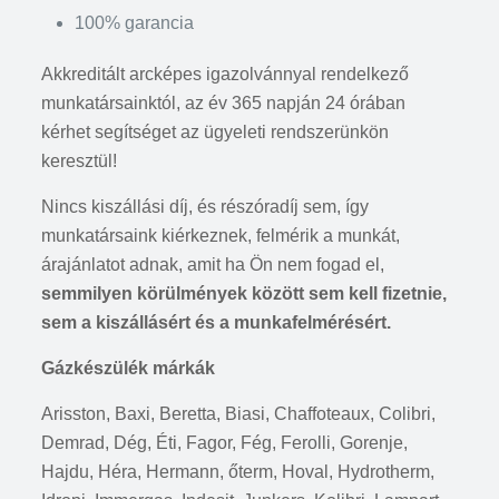
100% garancia
Akkreditált arcképes igazolvánnyal rendelkező
munkatársainktól, az év 365 napján 24 órában
kérhet segítséget az ügyeleti rendszerünkön
keresztül!
Nincs kiszállási díj, és részóradíj sem, így
munkatársaink kiérkeznek, felmérik a munkát,
árajánlatot adnak, amit ha Ön nem fogad el,
semmilyen körülmények között sem kell fizetnie,
sem a kiszállásért és a munkafelmérésért.
Gázkészülék márkák
Arisston, Baxi, Beretta, Biasi, Chaffoteaux, Colibri,
Demrad, Dég, Éti, Fagor, Fég, Ferolli, Gorenje,
Hajdu, Héra, Hermann, őterm, Hoval, Hydrotherm,