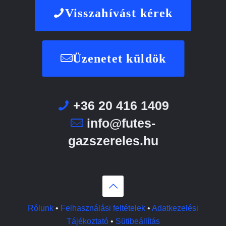
Visszahívást kérek
Üzenetet küldök
+36 20 416 1409
info@futes-
gazszereles.hu
Rólunk
•
Felhasználási feltételek
•
Adatkezelési
Tájékoztató
•
Sütibeállítás