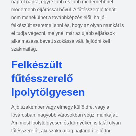
napról napra, egyre több és több modernebbnél
modernebb eljárással bővül. A fűtésszerelő tehát
nem menekülhet a továbbképzés elől, ha jól
felkészült szeretne lenni és, hogy az olyan munkát is
el tudja végezni, melynél már az újabb eljárások
alkalmazása bevett szokássá vált, fejlődni kell
szakmailag.
Felkészült
fűtésszerelő
Ipolytölgyesen
A jó szakember vagy elmegy külföldre, vagy a
fővárosban, nagyobb városokban végzi munkáját.
Ám most Ipolytölgyesen és környékén is talál olyan
fűtésszerelőt, aki szakmailag hajlandó fejlődni,