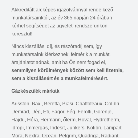
Akkreditált arcképes igazolvánnyal rendelkező
munkatársainktól, az év 365 napján 24 órában
kérhet segítséget az ügyeleti rendszerünkön
keresztül!
Nincs kiszállási díj, és részóradíj sem, így
munkatársaink kiérkeznek, felmérik a munkát,
árajánlatot adnak, amit ha Ön nem fogad el,
semmilyen körülmények között sem kell fizetnie,
sem a kiszállásért és a munkafelmérésért.
Gázkészülék márkák
Arisston, Baxi, Beretta, Biasi, Chaffoteaux, Colibri,
Demrad, Dég, Éti, Fagor, Fég, Ferolli, Gorenje,
Hajdu, Héra, Hermann, őterm, Hoval, Hydrotherm,
Idropi, Immergas, Indesit, Junkers, Kolibri, Lampart,
Mora, Nextra, Ocean, Pelgrim, Quadriga, Radiant,