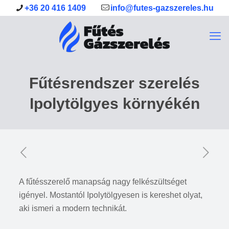
+36 20 416 1409
info@futes-gazszereles.hu
Fűtésrendszer szerelés
Ipolytölgyes környékén
A fűtésszerelő manapság nagy felkészültséget
igényel. Mostantól Ipolytölgyesen is kereshet olyat,
aki ismeri a modern technikát.