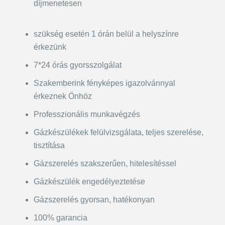
díjmenetesen
szükség esetén 1 órán belül a helyszínre
érkezünk
7*24 órás gyorsszolgálat
Szakemberink fényképes igazolvánnyal
érkeznek Önhöz
Professzionális munkavégzés
Gázkészülékek felülvizsgálata, teljes szerelése,
tisztítása
Gázszerelés szakszerűen, hitelesítéssel
Gázkészülék engedélyeztetése
Gázszerelés gyorsan, hatékonyan
100% garancia