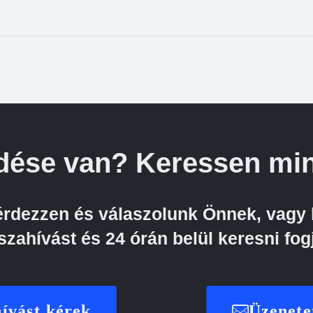
dése van? Keressen min
kérdezzen és válaszolunk Önnek, vagy 
szahívást és 24 órán belül keresni fog
ívást kérek
Üzenete