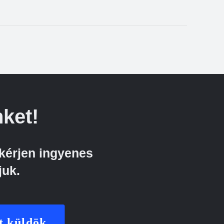
ket!
kérjen ingyenes
juk.
t küldök