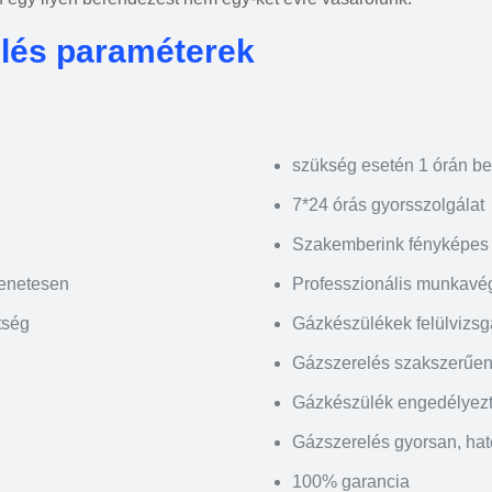
elés paraméterek
szükség esetén 1 órán be
7*24 órás gyorsszolgálat
Szakemberink fényképes 
menetesen
Professzionális munkavé
tség
Gázkészülékek felülvizsgál
Gázszerelés szakszerűen,
Gázkészülék engedélyez
Gázszerelés gyorsan, ha
100% garancia