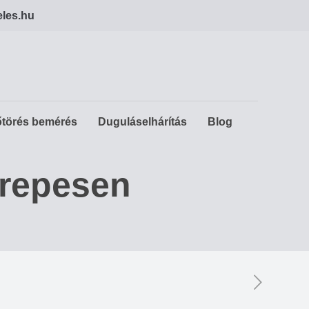
eles.hu
törés bemérés
Duguláselhárítás
Blog
erepesen