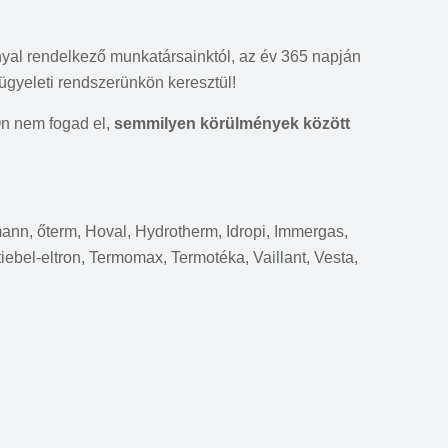
nyal rendelkező munkatársainktól, az év 365 napján
ügyeleti rendszerünkön keresztül!
Ön nem fogad el,
semmilyen körülmények között
rmann, őterm, Hoval, Hydrotherm, Idropi, Immergas,
tiebel-eltron, Termomax, Termotéka, Vaillant, Vesta,