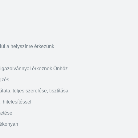
lül a helyszínre érkezünk
igazolvánnyal érkeznek Önhöz
gzés
ata, teljes szerelése, tisztítása
 hitelesítéssel
tetése
tékonyan