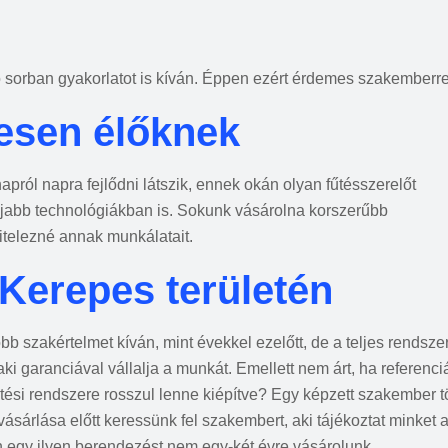
orban gyakorlatot is kíván. Éppen ezért érdemes szakemberre bí
esen élőknek
napról napra fejlődni látszik, ennek okán olyan fűtésszerelőt
újabb technológiákban is. Sokunk vásárolna korszerűbb
itelezné annak munkálatait.
 Kerepes területén
b szakértelmet kíván, mint évekkel ezelőtt, de a teljes rendsze
aki garanciával vállalja a munkát. Emellett nem árt, ha referenci
fűtési rendszere rosszul lenne kiépítve? Egy képzett szakember 
gvásárlása előtt keressünk fel szakembert, aki tájékoztat minket 
zen egy ilyen berendezést nem egy-két évre vásárolunk.