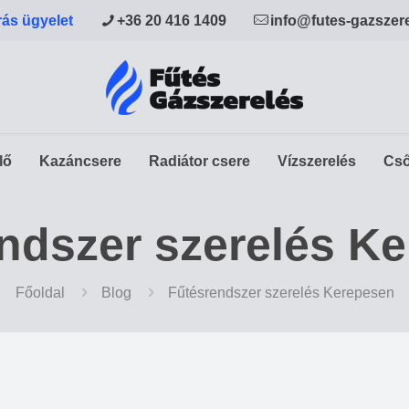
rás ügyelet
+36 20 416 1409
info@futes-gazszer
lő
Kazáncsere
Radiátor csere
Vízszerelés
Cső
ndszer szerelés K
Főoldal
Blog
Fűtésrendszer szerelés Kerepesen