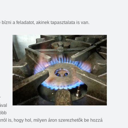
zni a feladatot, akinek tapasztalata is van.
r
ával
több
arról is, hogy hol, milyen áron szerezhetők be hozzá