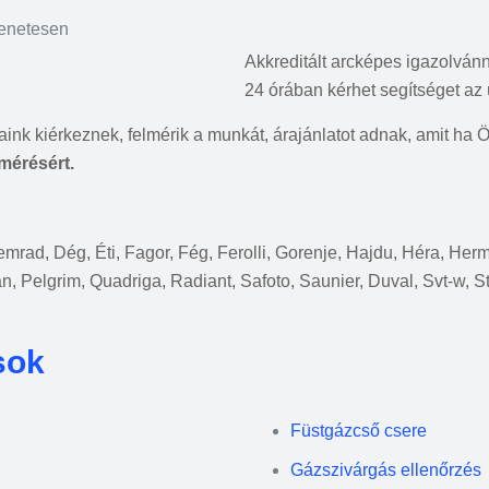
menetesen
Akkreditált arcképes igazolván
24 órában kérhet segítséget az 
saink kiérkeznek, felmérik a munkát, árajánlatot adnak, amit ha 
lmérésért.
 Demrad, Dég, Éti, Fagor, Fég, Ferolli, Gorenje, Hajdu, Héra, He
an, Pelgrim, Quadriga, Radiant, Safoto, Saunier, Duval, Svt-w, S
sok
Füstgázcső csere
Gázszivárgás ellenőrzés