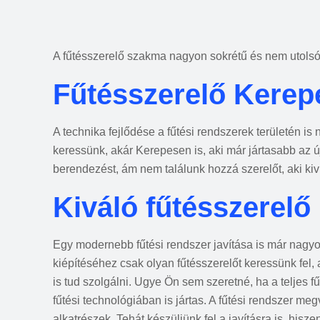
A fűtésszerelő szakma nagyon sokrétű és nem utolsó s
Fűtésszerelő Kerep
A technika fejlődése a fűtési rendszerek területén is 
keressünk, akár Kerepesen is, aki már jártasabb az 
berendezést, ám nem találunk hozzá szerelőt, aki kiv
Kiváló fűtésszerelő
Egy modernebb fűtési rendszer javítása is már nagyob
kiépítéséhez csak olyan fűtésszerelőt keressünk fel, 
is tud szolgálni. Ugye Ön sem szeretné, ha a teljes 
fűtési technológiában is jártas. A fűtési rendszer me
alkatrészek. Tehát készüljünk fel a javításra is, his