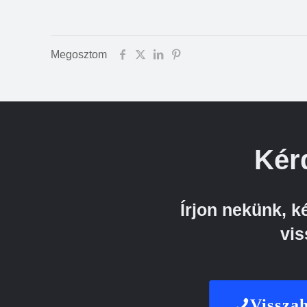
Megosztom
Kér
Írjon nekünk, 
vis
Visszah