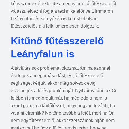
kényszernek érezte, de amennyiben jó fűtésszerelőt
választ, élvezni fogja a technika előnyeit. Immáron
Leányfalun és környékén is kereshet olyan
fűtésszerelőt, aki lelkiismeretesen dolgozik.
Kitűnő fűtésszerelő
Leányfalun is
A távfűtés sok problémát okozhat, ám ha azonnal
észleljük a meghibásodást, és jó fűtésszerelő
segítségét kérjük, akkor még sok-sok évig
elvethetjük a fűtés problémáját. Nyilvánvalóan az Ön
fejében is megfordult már, ha még eddig nem is
akadt gondja a távfűtéssel, hogy hogyan tovább, ha
valami elromlik? Ne törje tovább a fejét, mert ha Ön
nem egy fűtésszerelő, akkor szerszámok híján nem
avatkozhat be úgy a fűtési rendszerbe, hogy ne