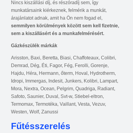
Nincs kiszállási díj, és részóradíj sem, így
munkatársaink kiérkeznek, felmérik a munkát,
árajánlatot adnak, amit ha Ön nem fogad el,
semmilyen körülmények között sem kell fizetnie,
sem a kiszállásért és a munkafelmérésért.
Gázkészülék márkák
Arisston, Baxi, Beretta, Biasi, Chaffoteaux, Colibri,
Demrad, Dég, Éti, Fagor, Fég, Ferolli, Gorenje,
Hajdu, Héra, Hermann, őterm, Hoval, Hydrotherm,
Idropi, Immergas, Indesit, Junkers, Kolibri, Lampart,
Mora, Nextra, Ocean, Pelgrim, Quadriga, Radiant,
Safoto, Saunier, Duval, Svt-w, Stiebel-eltron,
Termomax, Termotéka, Vaillant, Vesta, Vezuv,
Westen, Wolf, Zanussi
Fűtésszerelés