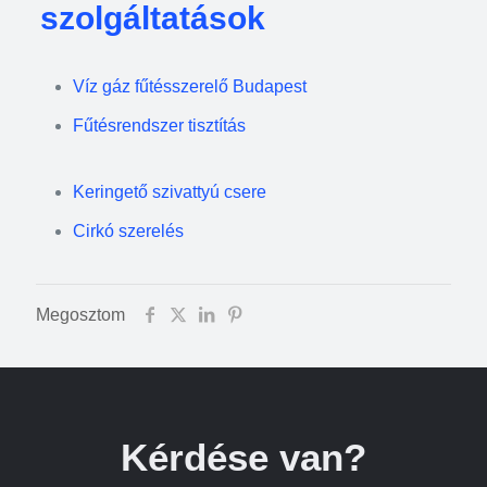
szolgáltatások
Víz gáz fűtésszerelő Budapest
Fűtésrendszer tisztítás
Keringető szivattyú csere
Cirkó szerelés
Megosztom
Kérdése van?