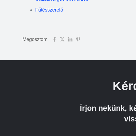
Fűtésszerelő
Megosztom
Kér
Írjon nekünk, 
vis