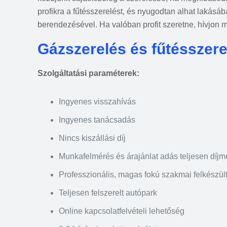
profikra a fűtésszerelést, és nyugodtan alhat lakásáb
berendezésével. Ha valóban profit szeretne, hívjon m
Gázszerelés és fűtésszer
Szolgáltatási paraméterek:
Ingyenes visszahívás
Ingyenes tanácsadás
Nincs kiszállási díj
Munkafelmérés és árajánlat adás teljesen díj
Professzionális, magas fokú szakmai felkészül
Teljesen felszerelt autópark
Online kapcsolatfelvételi lehetőség