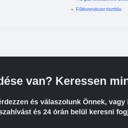
Fűtésrendszer tisztítás
dése van? Keressen min
kérdezzen és válaszolunk Önnek, vagy 
szahívást és 24 órán belül keresni fog