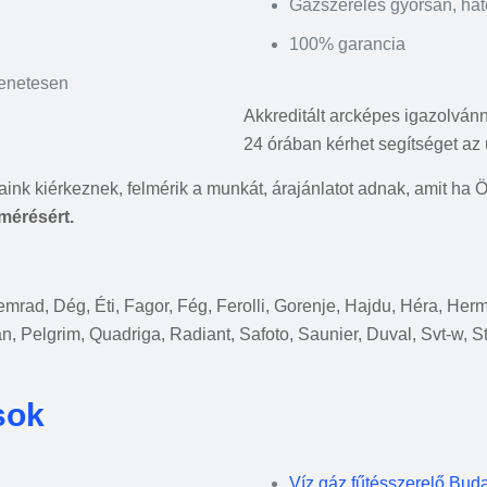
Gázszerelés gyorsan, ha
100% garancia
menetesen
Akkreditált arcképes igazolván
24 órában kérhet segítséget az 
saink kiérkeznek, felmérik a munkát, árajánlatot adnak, amit ha 
lmérésért.
 Demrad, Dég, Éti, Fagor, Fég, Ferolli, Gorenje, Hajdu, Héra, He
an, Pelgrim, Quadriga, Radiant, Safoto, Saunier, Duval, Svt-w, S
sok
Víz gáz fűtésszerelő Bud