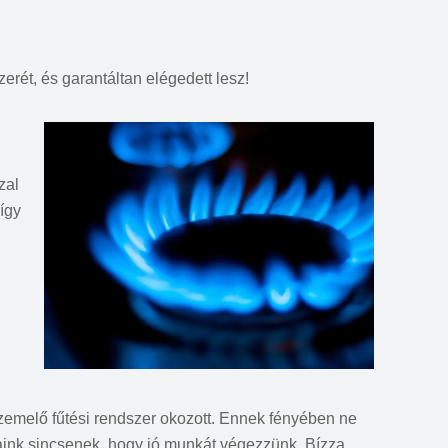
erét, és garantáltan elégedett lesz!
zal
így
 üzemelő fűtési rendszer okozott. Ennek fényében ne
ink sincsenek, hogy jó munkát végezzünk. Bízza