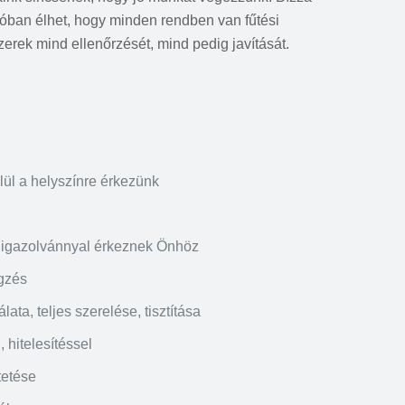
úzióban élhet, hogy minden rendben van fűtési
erek mind ellenőrzését, mind pedig javítását.
lül a helyszínre érkezünk
igazolvánnyal érkeznek Önhöz
gzés
ata, teljes szerelése, tisztítása
 hitelesítéssel
tetése