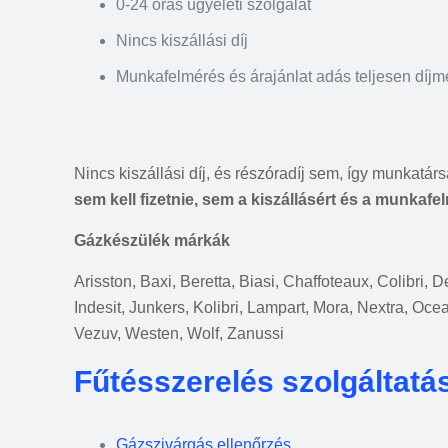
0-24 órás ügyeleti szolgálat
Nincs kiszállási díj
Munkafelmérés és árajánlat adás teljesen díj
Nincs kiszállási díj, és részóradíj sem, így munkatár
sem kell fizetnie, sem a kiszállásért és a munkafe
Gázkészülék márkák
Arisston, Baxi, Beretta, Biasi, Chaffoteaux, Colibri,
Indesit, Junkers, Kolibri, Lampart, Mora, Nextra, Oce
Vezuv, Westen, Wolf, Zanussi
Fűtésszerelés szolgáltatá
Gázszivárgás ellenőrzés