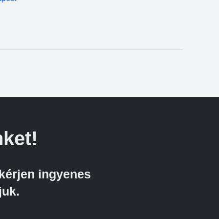
ket!
kérjen ingyenes
juk.