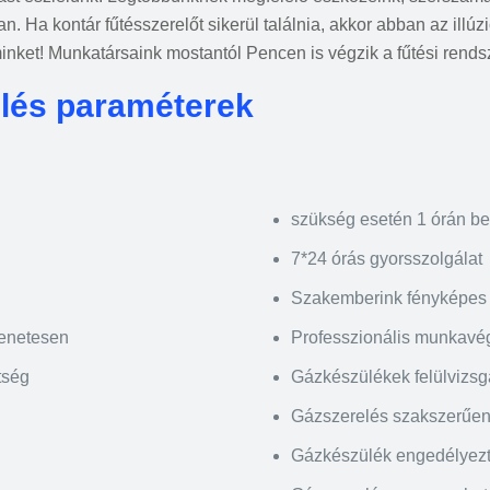
an. Ha kontár fűtésszerelőt sikerül találnia, akkor abban az ill
inket! Munkatársaink mostantól Pencen is végzik a fűtési rendsz
elés paraméterek
szükség esetén 1 órán be
7*24 órás gyorsszolgálat
Szakemberink fényképes 
menetesen
Professzionális munkavé
tség
Gázkészülékek felülvizsgál
Gázszerelés szakszerűen,
Gázkészülék engedélyez