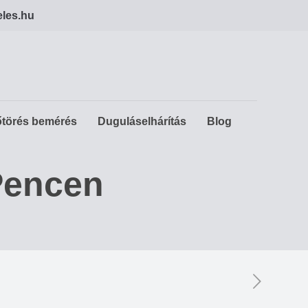
eles.hu
törés bemérés
Duguláselhárítás
Blog
Pencen