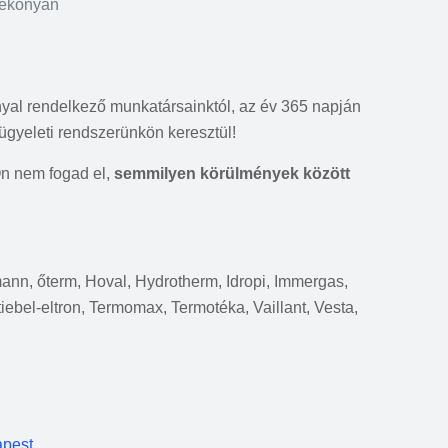
tékonyan
nyal rendelkező munkatársainktól, az év 365 napján
ügyeleti rendszerünkön keresztül!
Ön nem fogad el,
semmilyen körülmények között
rmann, őterm, Hoval, Hydrotherm, Idropi, Immergas,
tiebel-eltron, Termomax, Termotéka, Vaillant, Vesta,
apest