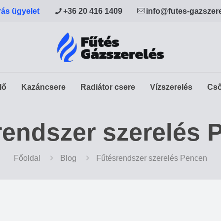
rás ügyelet
+36 20 416 1409
info@futes-gazszer
lő
Kazáncsere
Radiátor csere
Vízszerelés
Cső
rendszer szerelés 
Főoldal
Blog
Fűtésrendszer szerelés Pencen