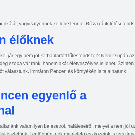
nkáját, vagyis ilyennek kellene lennie. Bízza ránk fűtési rendsz
n élőknek
el jár egy nem jól karbantartott fűtésrendszer? Nem csupán az
deg szoba vár ránk, hanem akár életveszélyes is lehet. Szintén 
lőt választunk. Immáron Pencen és környékén is találhatunk
encen egyenlő a
nal
hallanánk valamilyen balesetről, halálesetről, melyet a nem jól
ást észlelünk. Legtöbbünknek megfelelő eszközeink, szerszáma