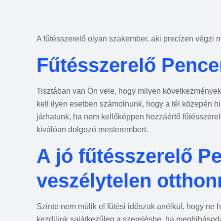
A fűtésszerelő olyan szakember, aki precízen végzi mu
Fűtésszerelő Pence
Tisztában van Ön vele, hogy milyen következményekk
kell ilyen esetben számolnunk, hogy a tél közepén hi
járhatunk, ha nem kellőképpen hozzáértő fűtésszere
kiválóan dolgozó mesterembert.
A jó fűtésszerelő P
veszélytelen otthon
Szinte nem múlik el fűtési időszak anélkül, hogy ne 
kezdjünk sajátkezűleg a szerelésbe, ha meghibásod