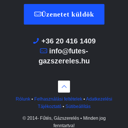
Üzenetet küldök
+36 20 416 1409
info@futes-
gazszereles.hu
Rólunk
•
Felhasználási feltételek
•
Adatkezelési
Tájékoztató
•
Sütibeállítás
© 2014-
Fűtés, Gázszerelés • Minden jog
fenntartva!