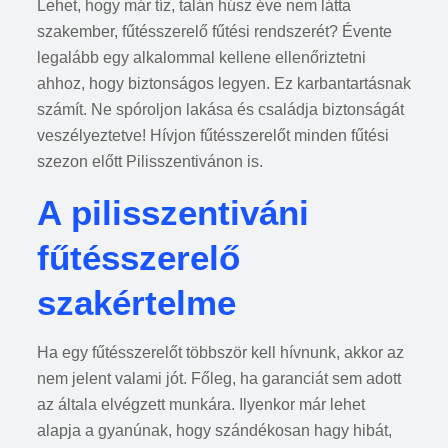
Lehet, hogy már tíz, talán húsz éve nem látta
szakember, fűtésszerelő fűtési rendszerét? Évente
legalább egy alkalommal kellene ellenőriztetni
ahhoz, hogy biztonságos legyen. Ez karbantartásnak
számít. Ne spóroljon lakása és családja biztonságát
veszélyeztetve! Hívjon fűtésszerelőt minden fűtési
szezon előtt Pilisszentivánon is.
A pilisszentiváni
fűtésszerelő
szakértelme
Ha egy fűtésszerelőt többször kell hívnunk, akkor az
nem jelent valami jót. Főleg, ha garanciát sem adott
az általa elvégzett munkára. Ilyenkor már lehet
alapja a gyanúnak, hogy szándékosan hagy hibát,