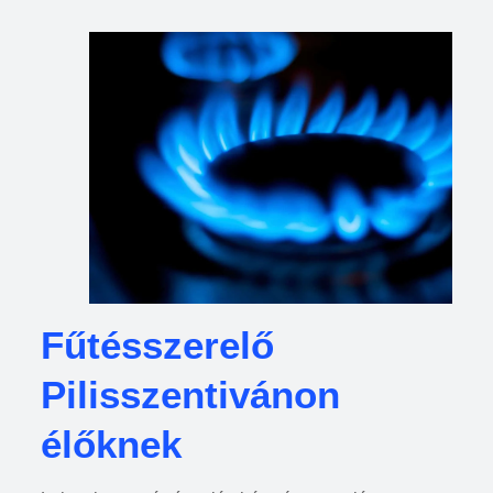
Fűtésszerelő
Pilisszentivánon
élőknek