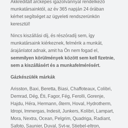
Akkreditált arcképes igazolvánnyal rendelkező
munkatársainktól, az év 365 napján 24 órában
kérhet segítséget az ügyeleti rendszerünkön
keresztül!
Nincs kiszállási díj, és részóradíj sem, így
munkatársaink kiérkeznek, felmérik a munkát,
árajánlatot adnak, amit ha Ön nem fogad el,
semmilyen körülmények között sem kell fizetnie,
sem a kiszállásért és a munkafelmérésért.
Gázkészülék márkák
Arisston, Baxi, Beretta, Biasi, Chaffoteaux, Colibri,
Demrad, Dég, Éti, Fagor, Fég, Ferolli, Gorenje,
Hajdu, Héra, Hermann, őterm, Hoval, Hydrotherm,
Idropi, Immergas, Indesit, Junkers, Kolibri, Lampart,
Mora, Nextra, Ocean, Pelgrim, Quadriga, Radiant,
Safoto, Saunier, Duval, Svt-w, Stiebel-eltron,