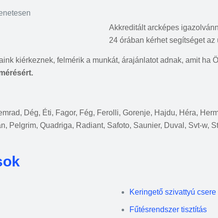
menetesen
Akkreditált arcképes igazolván
24 órában kérhet segítséget az 
saink kiérkeznek, felmérik a munkát, árajánlatot adnak, amit ha 
lmérésért.
 Demrad, Dég, Éti, Fagor, Fég, Ferolli, Gorenje, Hajdu, Héra, He
an, Pelgrim, Quadriga, Radiant, Safoto, Saunier, Duval, Svt-w, S
sok
Keringető szivattyú csere
Fűtésrendszer tisztítás