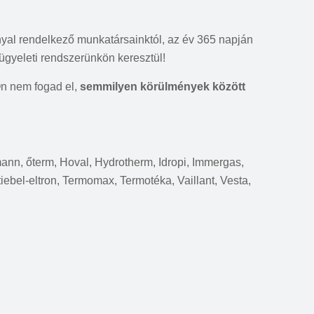
nyal rendelkező munkatársainktól, az év 365 napján
ügyeleti rendszerünkön keresztül!
Ön nem fogad el,
semmilyen körülmények között
rmann, őterm, Hoval, Hydrotherm, Idropi, Immergas,
tiebel-eltron, Termomax, Termotéka, Vaillant, Vesta,