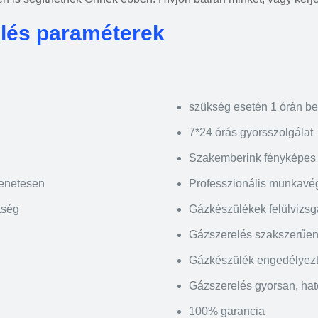
elés paraméterek
szükség esetén 1 órán be
7*24 órás gyorsszolgálat
Szakemberink fényképes 
menetesen
Professzionális munkavé
tség
Gázkészülékek felülvizsgál
Gázszerelés szakszerűen,
Gázkészülék engedélyez
Gázszerelés gyorsan, ha
100% garancia