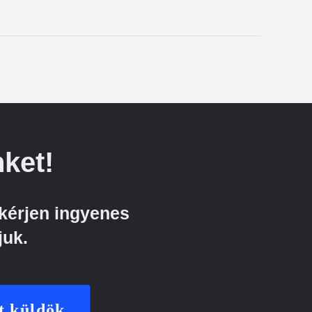
ket!
kérjen ingyenes
juk.
t küldök