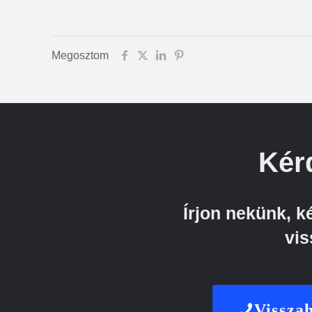
Megosztom
Kér
Írjon nekünk, 
vis
Visszah