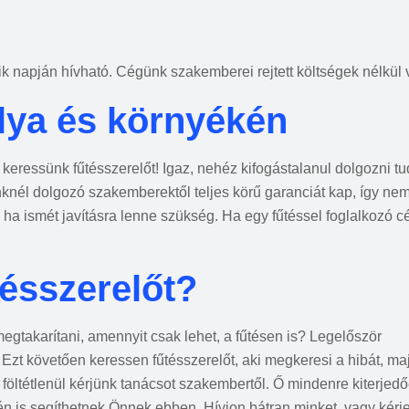
k napján hívható. Cégünk szakemberei rejtett költségek nélkül 
lya és környékén
keressünk fűtésszerelőt! Igaz, nehéz kifogástalanul dolgozni t
ünknél dolgozó szakemberektől teljes körű garanciát kap, így ne
 ha ismét javításra lenne szükség. Ha egy fűtéssel foglalkozó c
ésszerelőt?
gtakarítani, amennyit csak lehet, a fűtésen is? Legelőször
 Ezt követően keressen fűtésszerelőt, aki megkeresi a hibát, maj
ni, föltétlenül kérjünk tanácsot szakembertől. Ő mindenre kiterje
 is segíthetnek Önnek ebben. Hívjon bátran minket, vagy kérje