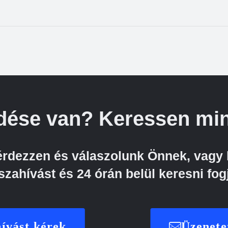
dése van? Keressen min
kérdezzen és válaszolunk Önnek, vagy 
szahívást és 24 órán belül keresni fog
ívást kérek
Üzenete