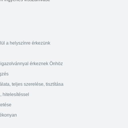
lül a helyszínre érkezünk
igazolvánnyal érkeznek Önhöz
gzés
ata, teljes szerelése, tisztítása
 hitelesítéssel
tetése
tékonyan