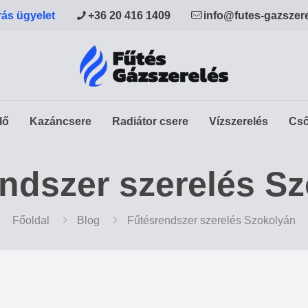
rás ügyelet
+36 20 416 1409
info@futes-gazszer
lő
Kazáncsere
Radiátor csere
Vízszerelés
Cső
ndszer szerelés S
Főoldal
Blog
Fűtésrendszer szerelés Szokolyán