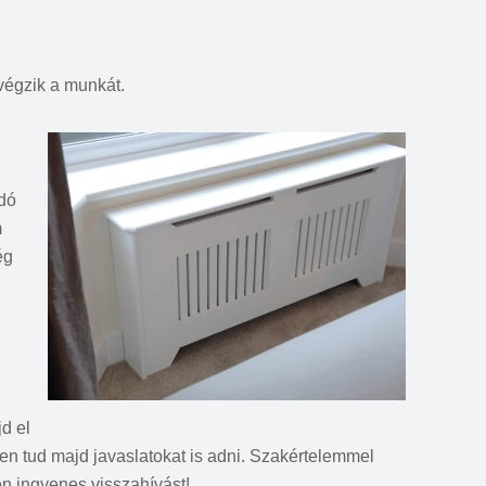
végzik a munkát.
udó
m
ég
d el
dően tud majd javaslatokat is adni. Szakértelemmel
n ingyenes visszahívást!