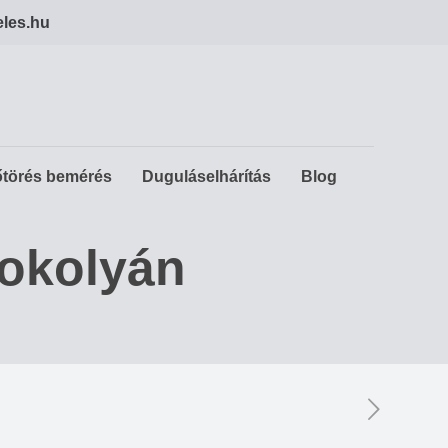
eles.hu
törés bemérés
Duguláselhárítás
Blog
zokolyán