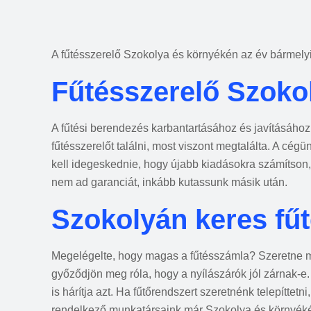
A fűtésszerelő Szokolya és környékén az év bármelyi
Fűtésszerelő Szoko
A fűtési berendezés karbantartásához és javításához 
fűtésszerelőt találni, most viszont megtalálta. A cég
kell idegeskednie, hogy újabb kiadásokra számítson,
nem ad garanciát, inkább kutassunk másik után.
Szokolyán keres fűt
Megelégelte, hogy magas a fűtésszámla? Szeretne me
győződjön meg róla, hogy a nyílászárók jól zárnak-e.
is hárítja azt. Ha fűtőrendszert szeretnénk telepíttet
rendelkező munkatársaink már Szokolya és környékén