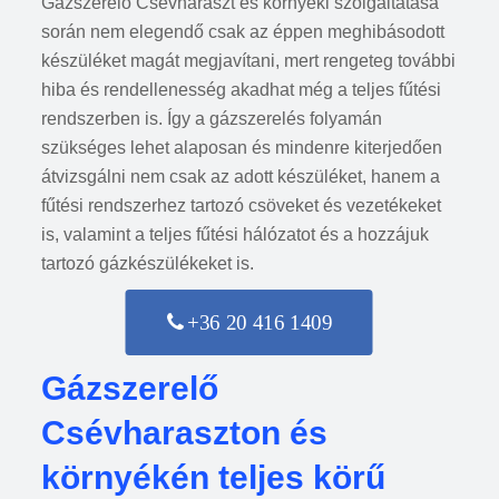
Gázszerelő Csévharaszt és környéki szolgáltatása
során nem elegendő csak az éppen meghibásodott
készüléket magát megjavítani, mert rengeteg további
hiba és rendellenesség akadhat még a teljes fűtési
rendszerben is. Így a gázszerelés folyamán
szükséges lehet alaposan és mindenre kiterjedően
átvizsgálni nem csak az adott készüléket, hanem a
fűtési rendszerhez tartozó csöveket és vezetékeket
is, valamint a teljes fűtési hálózatot és a hozzájuk
tartozó gázkészülékeket is.
+36 20 416 1409
Gázszerelő
Csévharaszton és
környékén teljes körű