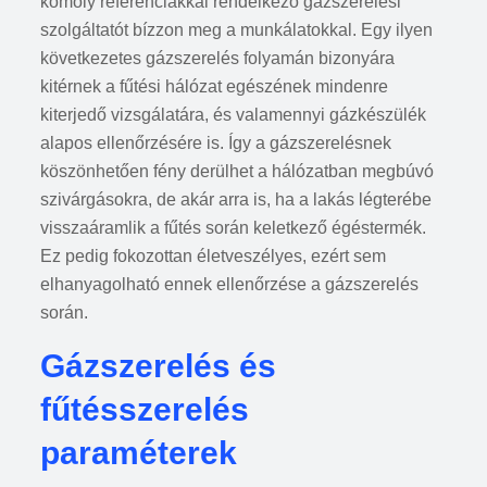
komoly referenciákkal rendelkező gázszerelési
szolgáltatót bízzon meg a munkálatokkal. Egy ilyen
következetes gázszerelés folyamán bizonyára
kitérnek a fűtési hálózat egészének mindenre
kiterjedő vizsgálatára, és valamennyi gázkészülék
alapos ellenőrzésére is. Így a gázszerelésnek
köszönhetően fény derülhet a hálózatban megbúvó
szivárgásokra, de akár arra is, ha a lakás légterébe
visszaáramlik a fűtés során keletkező égéstermék.
Ez pedig fokozottan életveszélyes, ezért sem
elhanyagolható ennek ellenőrzése a gázszerelés
során.
Gázszerelés és
fűtésszerelés
paraméterek