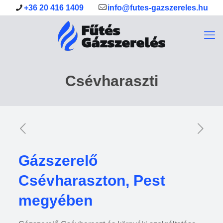
+36 20 416 1409
info@futes-gazszereles.hu
Csévharaszti
Gázszerelő
Csévharaszton, Pest
megyében