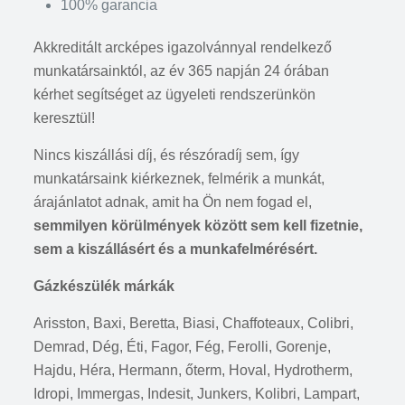
100% garancia
Akkreditált arcképes igazolvánnyal rendelkező
munkatársainktól, az év 365 napján 24 órában
kérhet segítséget az ügyeleti rendszerünkön
keresztül!
Nincs kiszállási díj, és részóradíj sem, így
munkatársaink kiérkeznek, felmérik a munkát,
árajánlatot adnak, amit ha Ön nem fogad el,
semmilyen körülmények között sem kell fizetnie,
sem a kiszállásért és a munkafelmérésért.
Gázkészülék márkák
Arisston, Baxi, Beretta, Biasi, Chaffoteaux, Colibri,
Demrad, Dég, Éti, Fagor, Fég, Ferolli, Gorenje,
Hajdu, Héra, Hermann, őterm, Hoval, Hydrotherm,
Idropi, Immergas, Indesit, Junkers, Kolibri, Lampart,