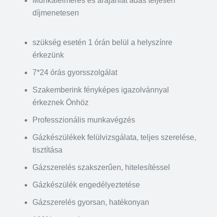
Munkafelmérés és árajánlat adás teljesen
díjmenetesen
szükség esetén 1 órán belül a helyszínre
érkezünk
7*24 órás gyorsszolgálat
Szakemberink fényképes igazolvánnyal
érkeznek Önhöz
Professzionális munkavégzés
Gázkészülékek felülvizsgálata, teljes szerelése,
tisztítása
Gázszerelés szakszerűen, hitelesítéssel
Gázkészülék engedélyeztetése
Gázszerelés gyorsan, hatékonyan