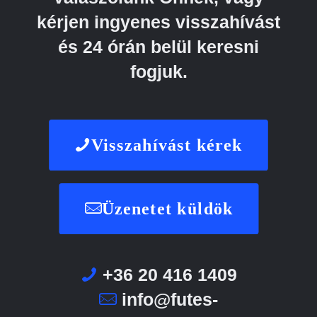
kérjen ingyenes visszahívást
és 24 órán belül keresni
fogjuk.
Visszahívást kérek
Üzenetet küldök
+36 20 416 1409
info@futes-