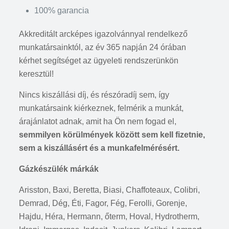
100% garancia
Akkreditált arcképes igazolvánnyal rendelkező
munkatársainktól, az év 365 napján 24 órában
kérhet segítséget az ügyeleti rendszerünkön
keresztül!
Nincs kiszállási díj, és részóradíj sem, így
munkatársaink kiérkeznek, felmérik a munkát,
árajánlatot adnak, amit ha Ön nem fogad el,
semmilyen körülmények között sem kell fizetnie,
sem a kiszállásért és a munkafelmérésért.
Gázkészülék márkák
Arisston, Baxi, Beretta, Biasi, Chaffoteaux, Colibri,
Demrad, Dég, Éti, Fagor, Fég, Ferolli, Gorenje,
Hajdu, Héra, Hermann, őterm, Hoval, Hydrotherm,