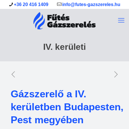
+36 20 416 1409
info@futes-gazszereles.hu
IV. kerületi
Gázszerelő a IV.
kerületben Budapesten,
Pest megyében