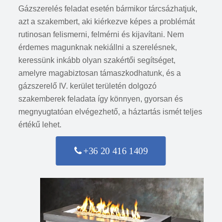
Gázszerelés feladat esetén bármikor tárcsázhatjuk,
azt a szakembert, aki kiérkezve képes a problémát
rutinosan felismerni, felmérni és kijavítani. Nem
érdemes magunknak nekiállni a szerelésnek,
keressünk inkább olyan szakértői segítséget,
amelyre magabiztosan támaszkodhatunk, és a
gázszerelő IV. kerület területén dolgozó
szakemberek feladata így könnyen, gyorsan és
megnyugtatóan elvégezhető, a háztartás ismét teljes
értékű lehet.
+36 20 416 1409