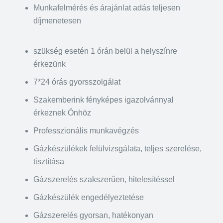
Munkafelmérés és árajánlat adás teljesen
díjmenetesen
szükség esetén 1 órán belül a helyszínre
érkezünk
7*24 órás gyorsszolgálat
Szakemberink fényképes igazolvánnyal
érkeznek Önhöz
Professzionális munkavégzés
Gázkészülékek felülvizsgálata, teljes szerelése,
tisztítása
Gázszerelés szakszerűen, hitelesítéssel
Gázkészülék engedélyeztetése
Gázszerelés gyorsan, hatékonyan