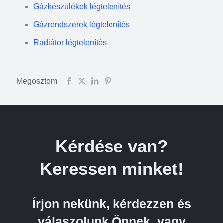
Gázkészülékek légtelenítés
Gázrendszerek légtelenítés
Radiátor légtelenítés
Megosztom
Kérdése van?
Keressen minket!
Írjon nekünk, kérdezzen és
válaszolunk Önnek, vagy