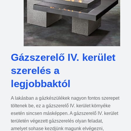
Gázszerelő IV. kerület
szerelés a
legjobbaktól
A lakásban a gázkészülékek nagyon fontos szerepet
töltenek be, ez a gázszerelő IV. kerület környéke
esetén sincsen másképpen. A gázszerelő IV. kerület
területén végezett gázszerelés olyan feladat,
amelyet sohase kezdjünk magunk elvégezni,