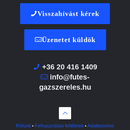
Visszahívást kérek
Üzenetet küldök
+36 20 416 1409
info@futes-
gazszereles.hu
Rólunk
•
Felhasználási feltételek
•
Adatkezelési