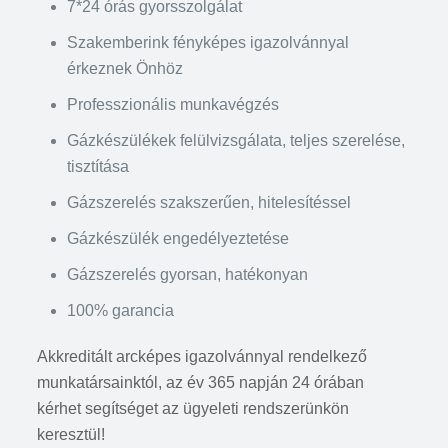
7*24 órás gyorsszolgálat
Szakemberink fényképes igazolvánnyal
érkeznek Önhöz
Professzionális munkavégzés
Gázkészülékek felülvizsgálata, teljes szerelése,
tisztítása
Gázszerelés szakszerűen, hitelesítéssel
Gázkészülék engedélyeztetése
Gázszerelés gyorsan, hatékonyan
100% garancia
Akkreditált arcképes igazolvánnyal rendelkező
munkatársainktól, az év 365 napján 24 órában
kérhet segítséget az ügyeleti rendszerünkön
keresztül!