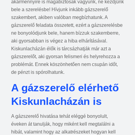
akármennyire is magabiztosak vagyunk, ne kezdjünk
bele a szerelésbe! Hívjunk inkább gázszerelő
szakembert, akiben valóban megbízhatunk. A
gázszerelő feladata összetett, ezért a gázszerelésbe
ne bonyolódjunk bele, hanem bízzuk szakemberre,
aki gyorsabban is végez a hiba elhárításával.
Kiskunlacházán élők is tárcsázhatják már azt a
gázszerelőt, aki gyorsan felismeri és helyrehozza a
problémát. Ennek köszönhetően nem csupán időt,
de pénzt is spórolhatunk.
A gázszerelő elérhető
Kiskunlacházán is
A gázszerelő hivatása tehát eléggé bonyolult,
éveken át tanulják, hogy miként kell megtalálni a
hibát, valamint hogy az alkatrészeket hogyan kell