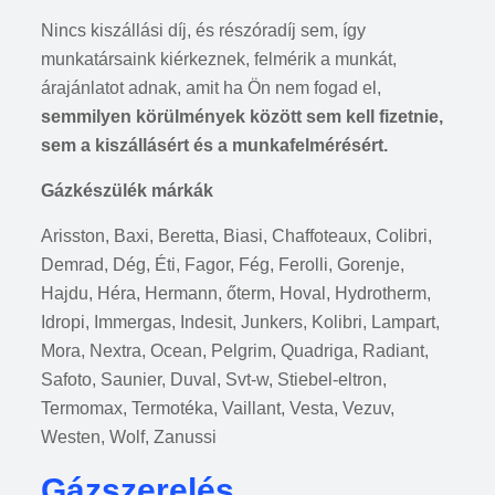
Nincs kiszállási díj, és részóradíj sem, így
munkatársaink kiérkeznek, felmérik a munkát,
árajánlatot adnak, amit ha Ön nem fogad el,
semmilyen körülmények között sem kell fizetnie,
sem a kiszállásért és a munkafelmérésért.
Gázkészülék márkák
Arisston, Baxi, Beretta, Biasi, Chaffoteaux, Colibri,
Demrad, Dég, Éti, Fagor, Fég, Ferolli, Gorenje,
Hajdu, Héra, Hermann, őterm, Hoval, Hydrotherm,
Idropi, Immergas, Indesit, Junkers, Kolibri, Lampart,
Mora, Nextra, Ocean, Pelgrim, Quadriga, Radiant,
Safoto, Saunier, Duval, Svt-w, Stiebel-eltron,
Termomax, Termotéka, Vaillant, Vesta, Vezuv,
Westen, Wolf, Zanussi
Gázszerelés