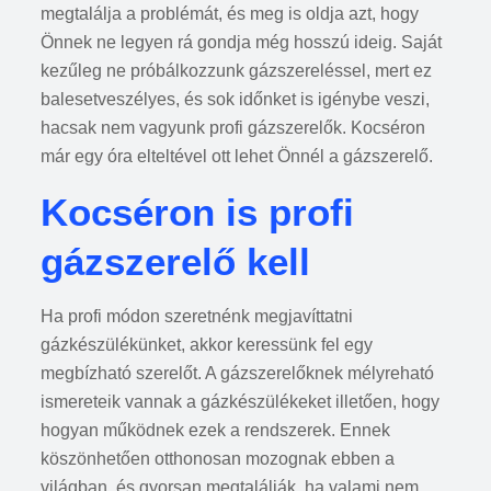
megtalálja a problémát, és meg is oldja azt, hogy
Önnek ne legyen rá gondja még hosszú ideig. Saját
kezűleg ne próbálkozzunk gázszereléssel, mert ez
balesetveszélyes, és sok időnket is igénybe veszi,
hacsak nem vagyunk profi gázszerelők. Kocséron
már egy óra elteltével ott lehet Önnél a gázszerelő.
Kocséron is profi
gázszerelő kell
Ha profi módon szeretnénk megjavíttatni
gázkészülékünket, akkor keressünk fel egy
megbízható szerelőt. A gázszerelőknek mélyreható
ismereteik vannak a gázkészülékeket illetően, hogy
hogyan működnek ezek a rendszerek. Ennek
köszönhetően otthonosan mozognak ebben a
világban, és gyorsan megtalálják, ha valami nem