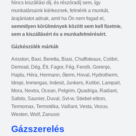
Nincs kiszállási díj, és részóradíj sem, így
munkatársaink kiérkeznek, felmérik a munkát,
árajánlatot adnak, amit ha Ön nem fogad el,
semmilyen körülmények között sem kell fizetnie,
sem a kiszállásért és a munkafelmérésért.
Gázkészülék márkák
Arisston, Baxi, Beretta, Biasi, Chaffoteaux, Colibri,
Demrad, Dég, Éti, Fagor, Fég, Ferolli, Gorenje,
Hajdu, Héra, Hermann, őterm, Hoval, Hydrotherm,
Idropi, Immergas, Indesit, Junkers, Kolibri, Lampart,
Mora, Nextra, Ocean, Pelgrim, Quadriga, Radiant,
Safoto, Saunier, Duval, Svt-w, Stiebel-eltron,
Termomax, Termotéka, Vaillant, Vesta, Vezuv,
Westen, Wolf, Zanussi
Gázszerelés