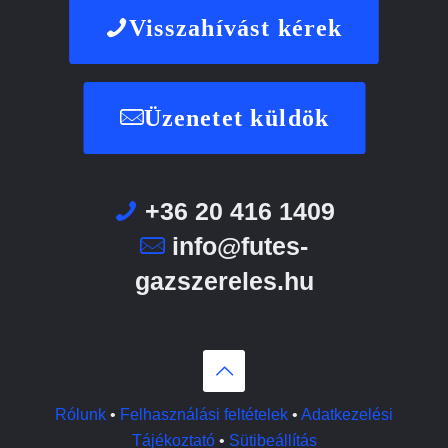
Visszahívást kérek
Üzenetet küldök
+36 20 416 1409
info@futes-
gazszereles.hu
Rólunk
•
Felhasználási feltételek
•
Adatkezelési
Tájékoztató
•
Sütibeállítás