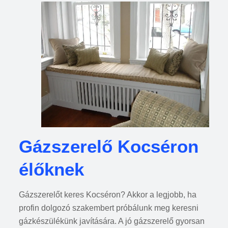
Gázszerelő Kocséron
élőknek
Gázszerelőt keres Kocséron? Akkor a legjobb, ha
profin dolgozó szakembert próbálunk meg keresni
gázkészülékünk javítására. A jó gázszerelő gyorsan