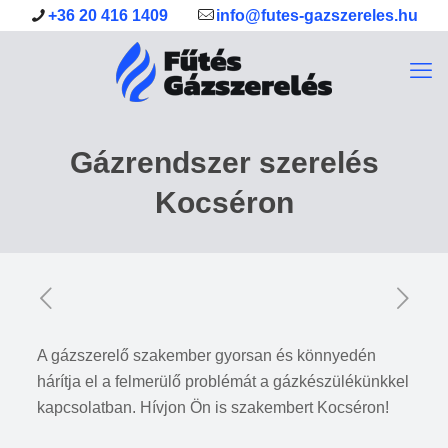
+36 20 416 1409
info@futes-gazszereles.hu
Gázrendszer szerelés
Kocséron
A gázszerelő szakember gyorsan és könnyedén
hárítja el a felmerülő problémát a gázkészülékünkkel
kapcsolatban. Hívjon Ön is szakembert Kocséron!