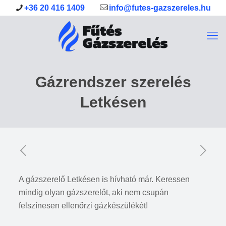
+36 20 416 1409
info@futes-gazszereles.hu
Gázrendszer szerelés
Letkésen
A gázszerelő Letkésen is hívható már. Keressen
mindig olyan gázszerelőt, aki nem csupán
felszínesen ellenőrzi gázkészülékét!