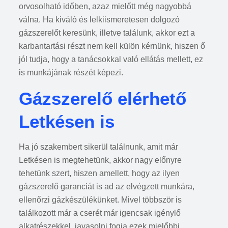
orvosolható időben, azaz mielőtt még nagyobbá
válna. Ha kiváló és lelkiismeretesen dolgozó
gázszerelőt keresünk, illetve találunk, akkor ezt a
karbantartási részt nem kell külön kérnünk, hiszen ő
jól tudja, hogy a tanácsokkal való ellátás mellett, ez
is munkájának részét képezi.
Gázszerelő elérhető
Letkésen is
Ha jó szakembert sikerül találnunk, amit már
Letkésen is megtehetünk, akkor nagy előnyre
tehetünk szert, hiszen amellett, hogy az ilyen
gázszerelő garanciát is ad az elvégzett munkára,
ellenőrzi gázkészülékünket. Mivel többször is
találkozott már a cserét már igencsak igénylő
alkatrészekkel, javasolni fogja ezek mielőbbi