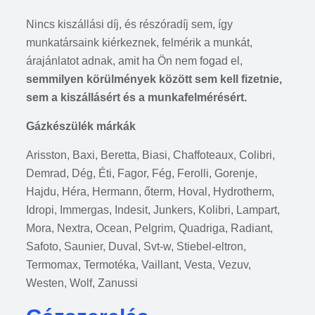
Nincs kiszállási díj, és részóradíj sem, így
munkatársaink kiérkeznek, felmérik a munkát,
árajánlatot adnak, amit ha Ön nem fogad el,
semmilyen körülmények között sem kell fizetnie,
sem a kiszállásért és a munkafelmérésért.
Gázkészülék márkák
Arisston, Baxi, Beretta, Biasi, Chaffoteaux, Colibri,
Demrad, Dég, Éti, Fagor, Fég, Ferolli, Gorenje,
Hajdu, Héra, Hermann, őterm, Hoval, Hydrotherm,
Idropi, Immergas, Indesit, Junkers, Kolibri, Lampart,
Mora, Nextra, Ocean, Pelgrim, Quadriga, Radiant,
Safoto, Saunier, Duval, Svt-w, Stiebel-eltron,
Termomax, Termotéka, Vaillant, Vesta, Vezuv,
Westen, Wolf, Zanussi