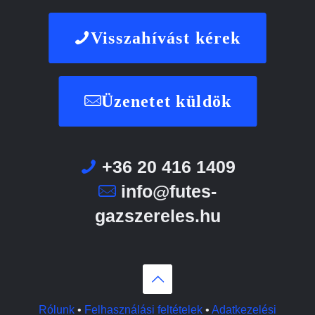
Visszahívást kérek
Üzenetet küldök
+36 20 416 1409
info@futes-
gazszereles.hu
Rólunk
•
Felhasználási feltételek
•
Adatkezelési