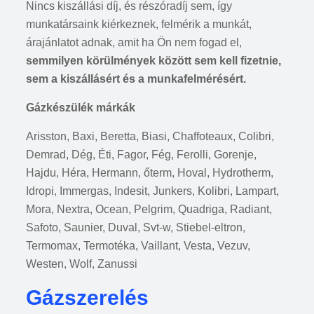
Nincs kiszállási díj, és részóradíj sem, így
munkatársaink kiérkeznek, felmérik a munkát,
árajánlatot adnak, amit ha Ön nem fogad el,
semmilyen körülmények között sem kell fizetnie,
sem a kiszállásért és a munkafelmérésért.
Gázkészülék márkák
Arisston, Baxi, Beretta, Biasi, Chaffoteaux, Colibri,
Demrad, Dég, Éti, Fagor, Fég, Ferolli, Gorenje,
Hajdu, Héra, Hermann, őterm, Hoval, Hydrotherm,
Idropi, Immergas, Indesit, Junkers, Kolibri, Lampart,
Mora, Nextra, Ocean, Pelgrim, Quadriga, Radiant,
Safoto, Saunier, Duval, Svt-w, Stiebel-eltron,
Termomax, Termotéka, Vaillant, Vesta, Vezuv,
Westen, Wolf, Zanussi
Gázszerelés