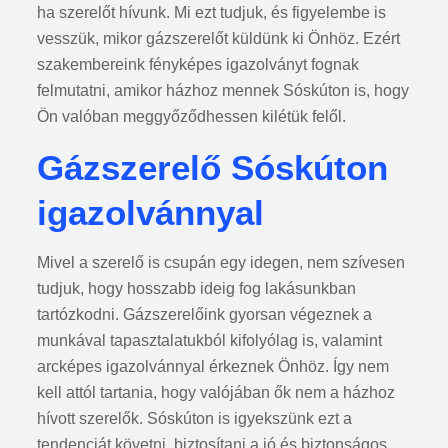
ha szerelőt hívunk. Mi ezt tudjuk, és figyelembe is
vesszük, mikor gázszerelőt küldünk ki Önhöz. Ezért
szakembereink fényképes igazolványt fognak
felmutatni, amikor házhoz mennek Sóskúton is, hogy
Ön valóban meggyőződhessen kilétük felől.
Gázszerelő Sóskúton
igazolvánnyal
Mivel a szerelő is csupán egy idegen, nem szívesen
tudjuk, hogy hosszabb ideig fog lakásunkban
tartózkodni. Gázszerelőink gyorsan végeznek a
munkával tapasztalatukból kifolyólag is, valamint
arcképes igazolvánnyal érkeznek Önhöz. Így nem
kell attól tartania, hogy valójában ők nem a házhoz
hívott szerelők. Sóskúton is igyekszünk ezt a
tendenciát követni, biztosítani a jó és biztonságos