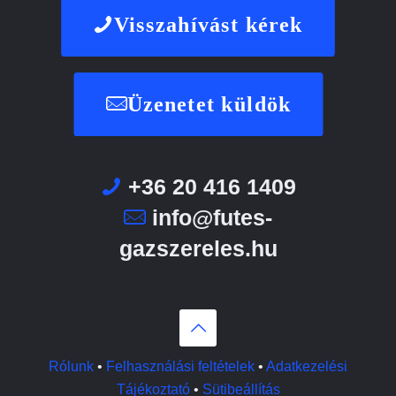
Visszahívást kérek
Üzenetet küldök
+36 20 416 1409
info@futes-
gazszereles.hu
Rólunk
•
Felhasználási feltételek
•
Adatkezelési
Tájékoztató
•
Sütibeállítás