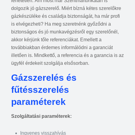
lehetetlen. Ám most már Szentmártonkátán is
dolgozik jó gázszerelő. Miért bízná kétes szerelőkre
gázkészüléke és családja biztonságát, ha már profi
is elvégezheti? Ha meg szeretnénk győződni a
biztonságos és jó munkavégzésről egy szerelőnél,
akkor kérjünk tőle referenciákat. Emellett a
továbbiakban érdemes informálódni a garanciát
illetően is. Mindkettő, a referencia és a garancia is az
ügyfél érdekeit szolgálja elsősorban.
Gázszerelés és
fűtésszerelés
paraméterek
Szolgáltatási paraméterek:
Ingyenes visszahívás