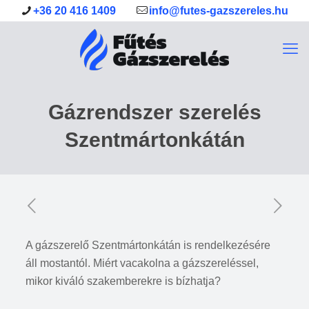
+36 20 416 1409
info@futes-gazszereles.hu
Gázrendszer szerelés
Szentmártonkátán
A gázszerelő Szentmártonkátán is rendelkezésére
áll mostantól. Miért vacakolna a gázszereléssel,
mikor kiváló szakemberekre is bízhatja?