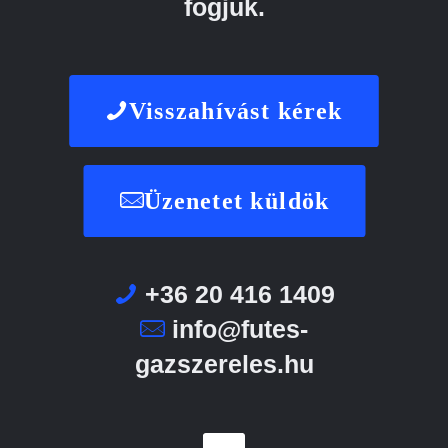
fogjuk.
Visszahívást kérek
Üzenetet küldök
+36 20 416 1409
info@futes-
gazszereles.hu