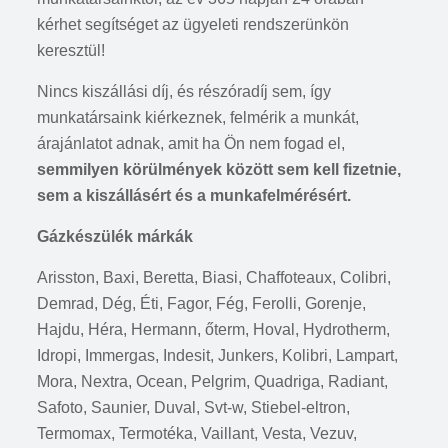
kérhet segítséget az ügyeleti rendszerünkön
keresztül!
Nincs kiszállási díj, és részóradíj sem, így
munkatársaink kiérkeznek, felmérik a munkát,
árajánlatot adnak, amit ha Ön nem fogad el,
semmilyen körülmények között sem kell fizetnie,
sem a kiszállásért és a munkafelmérésért.
Gázkészülék márkák
Arisston, Baxi, Beretta, Biasi, Chaffoteaux, Colibri,
Demrad, Dég, Éti, Fagor, Fég, Ferolli, Gorenje,
Hajdu, Héra, Hermann, őterm, Hoval, Hydrotherm,
Idropi, Immergas, Indesit, Junkers, Kolibri, Lampart,
Mora, Nextra, Ocean, Pelgrim, Quadriga, Radiant,
Safoto, Saunier, Duval, Svt-w, Stiebel-eltron,
Termomax, Termotéka, Vaillant, Vesta, Vezuv,