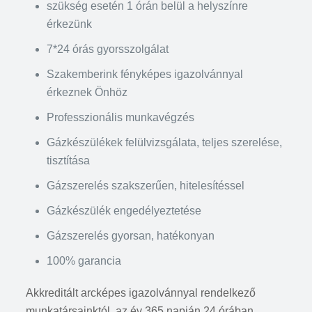
szükség esetén 1 órán belül a helyszínre
érkezünk
7*24 órás gyorsszolgálat
Szakemberink fényképes igazolvánnyal
érkeznek Önhöz
Professzionális munkavégzés
Gázkészülékek felülvizsgálata, teljes szerelése,
tisztítása
Gázszerelés szakszerűen, hitelesítéssel
Gázkészülék engedélyeztetése
Gázszerelés gyorsan, hatékonyan
100% garancia
Akkreditált arcképes igazolvánnyal rendelkező
munkatársainktól, az év 365 napján 24 órában