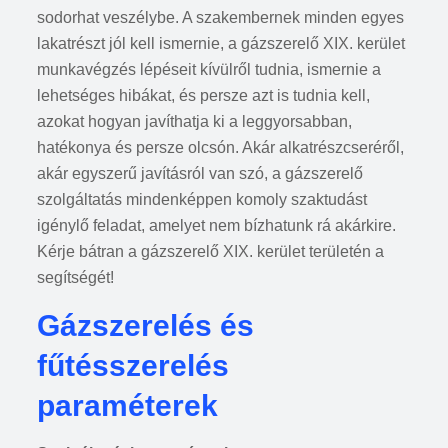
sodorhat veszélybe. A szakembernek minden egyes
lakatrészt jól kell ismernie, a gázszerelő XIX. kerület
munkavégzés lépéseit kívülről tudnia, ismernie a
lehetséges hibákat, és persze azt is tudnia kell,
azokat hogyan javíthatja ki a leggyorsabban,
hatékonya és persze olcsón. Akár alkatrészcseréről,
akár egyszerű javításról van szó, a gázszerelő
szolgáltatás mindenképpen komoly szaktudást
igénylő feladat, amelyet nem bízhatunk rá akárkire.
Kérje bátran a gázszerelő XIX. kerület területén a
segítségét!
Gázszerelés és
fűtésszerelés
paraméterek