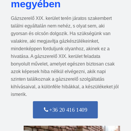
megyében
Gázszerelő XIX. kerület terén járatos szakembert
találni egyáltalán nem nehéz, s olyat sem, aki
gyorsan és olcsón dolgozik. Ha szükségünk van
valakire, aki megjavítja gázkészülékeinket,
mindenképpen forduljunk olyanhoz, akinek ez a
hivatása. A gázszerelő XIX. kerület feladata
bonyolult művelet, amelyet egészen biztosan csak
azok képesek hiba nélkül elvégezni, akik napi
szinten találkoznak a gázszerelő szolgáltatás
kihívásaival, a különféle hibákkal, a készülékeket jól
ismerik.
+36 20 416 1409