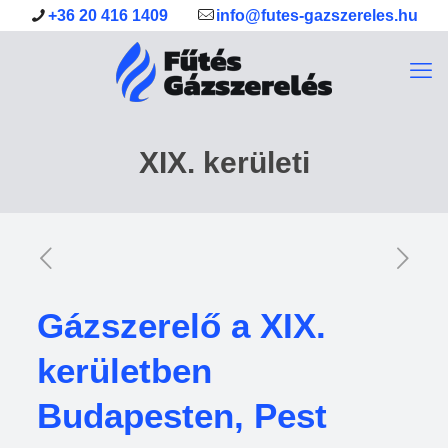
+36 20 416 1409
info@futes-gazszereles.hu
XIX. kerületi
Gázszerelő a XIX.
kerületben
Budapesten, Pest