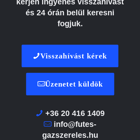
kérjen ingyenes visszahívást
és 24 órán belül keresni
fogjuk.
Visszahívást kérek
Üzenetet küldök
+36 20 416 1409
info@futes-
gazszereles.hu