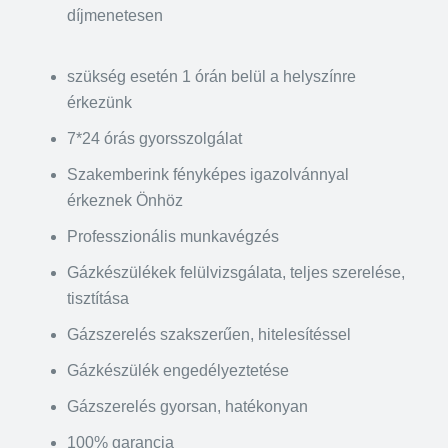
díjmenetesen
szükség esetén 1 órán belül a helyszínre
érkezünk
7*24 órás gyorsszolgálat
Szakemberink fényképes igazolvánnyal
érkeznek Önhöz
Professzionális munkavégzés
Gázkészülékek felülvizsgálata, teljes szerelése,
tisztítása
Gázszerelés szakszerűen, hitelesítéssel
Gázkészülék engedélyeztetése
Gázszerelés gyorsan, hatékonyan
100% garancia