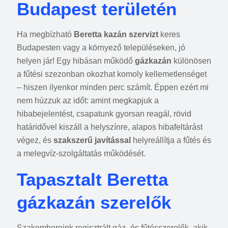
Budapest területén
Ha megbízható
Beretta kazán szervizt
keres
Budapesten vagy a környező településeken, jó
helyen jár! Egy hibásan működő
gázkazán
különösen
a fűtési szezonban okozhat komoly kellemetlenséget
– hiszen ilyenkor minden perc számít. Éppen ezért mi
nem húzzuk az időt: amint megkapjuk a
hibabejelentést, csapatunk gyorsan reagál, rövid
határidővel kiszáll a helyszínre, alapos hibafeltárást
végez, és
szakszerű javítással
helyreállítja a fűtés és
a melegvíz-szolgáltatás működését.
Tapasztalt Beretta
gázkazán szerelők
Szakembereink regisztrált gáz- és fűtésszerelők, akik