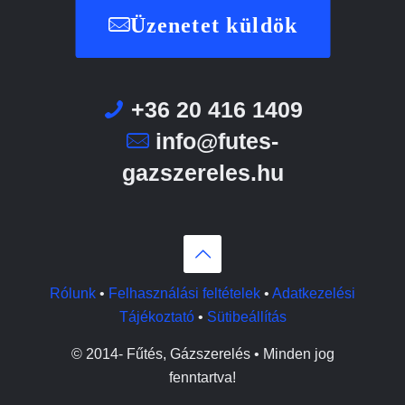
Üzenetet küldök
+36 20 416 1409
info@futes-
gazszereles.hu
Rólunk
•
Felhasználási feltételek
•
Adatkezelési
Tájékoztató
•
Sütibeállítás
© 2014-
Fűtés, Gázszerelés • Minden jog
fenntartva!