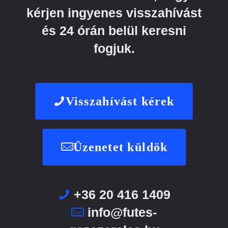
kérjen ingyenes visszahívást
és 24 órán belül keresni
fogjuk.
Visszahívást kérek
Üzenetet küldök
+36 20 416 1409
info@futes-