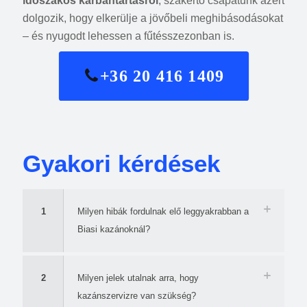
időszakos karbantartásról
, szakértő csapatunk azért
dolgozik, hogy elkerülje a jövőbeli meghibásodásokat
– és nyugodt lehessen a fűtésszezonban is.
+36 20 416 1409
Gyakori kérdések
1
Milyen hibák fordulnak elő leggyakrabban a
Biasi kazánoknál?
2
Milyen jelek utalnak arra, hogy
kazánszervizre van szükség?