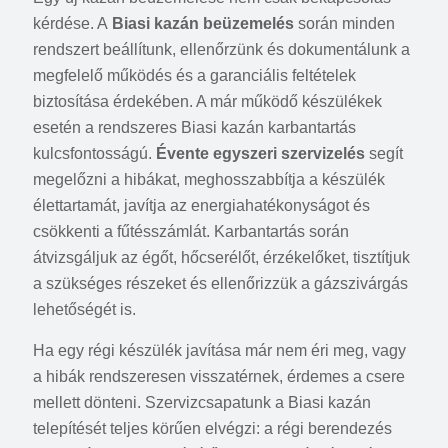
kérdése. A
Biasi kazán beüzemelés
során minden
rendszert beállítunk, ellenőrzünk és dokumentálunk a
megfelelő működés és a garanciális feltételek
biztosítása érdekében. A már működő készülékek
esetén a rendszeres Biasi kazán karbantartás
kulcsfontosságú.
Évente egyszeri szervizelés
segít
megelőzni a hibákat, meghosszabbítja a készülék
élettartamát, javítja az energiahatékonyságot és
csökkenti a fűtésszámlát. Karbantartás során
átvizsgáljuk az égőt, hőcserélőt, érzékelőket, tisztítjuk
a szükséges részeket és ellenőrizzük a gázszivárgás
lehetőségét is.
Ha egy régi készülék javítása már nem éri meg, vagy
a hibák rendszeresen visszatérnek, érdemes a csere
mellett dönteni. Szervizcsapatunk a Biasi kazán
telepítését teljes körűen elvégzi: a régi berendezés