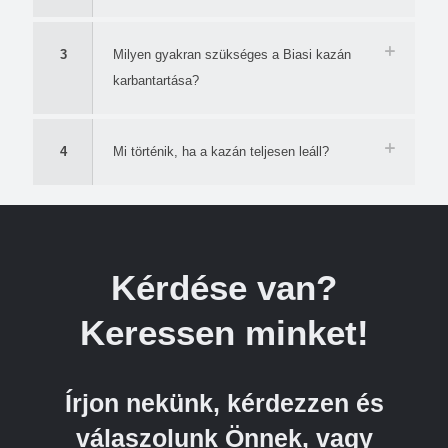
3
Milyen gyakran szükséges a Biasi kazán
karbantartása?
4
Mi történik, ha a kazán teljesen leáll?
Kérdése van?
Keressen minket!
Írjon nekünk, kérdezzen és
válaszolunk Önnek, vagy