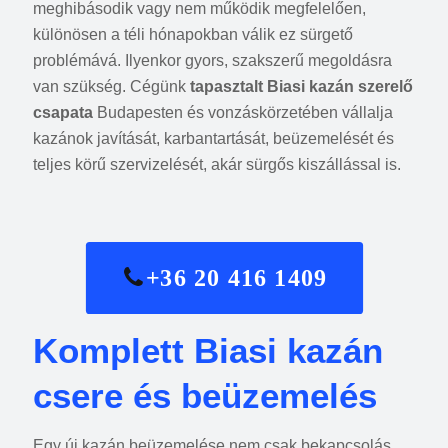
meghibásodik vagy nem működik megfelelően,
különösen a téli hónapokban válik ez sürgető
problémává. Ilyenkor gyors, szakszerű megoldásra
van szükség. Cégünk
tapasztalt Biasi kazán szerelő
csapata
Budapesten és vonzáskörzetében vállalja
kazánok javítását, karbantartását, beüzemelését és
teljes körű szervizelését, akár sürgős kiszállással is.
+36 20 416 1409
Komplett Biasi kazán
csere és beüzemelés
Egy új kazán beüzemelése nem csak bekapcsolás