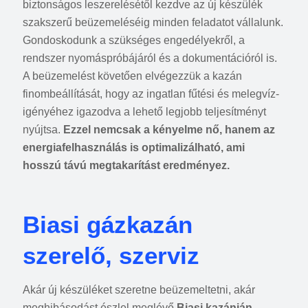
biztonságos leszerelésétől kezdve az új készülék
szakszerű beüzemeléséig minden feladatot vállalunk.
Gondoskodunk a szükséges engedélyekről, a
rendszer nyomáspróbájáról és a dokumentációról is.
A beüzemelést követően elvégezzük a kazán
finombeállítását, hogy az ingatlan fűtési és melegvíz-
igényéhez igazodva a lehető legjobb teljesítményt
nyújtsa.
Ezzel nemcsak a kényelme nő, hanem az
energiafelhasználás is optimalizálható, ami
hosszú távú megtakarítást eredményez.
Biasi gázkazán
szerelő, szerviz
Akár új készüléket szeretne beüzemeltetni, akár
meghibásodást észlel meglévő
Biasi kazánján
,