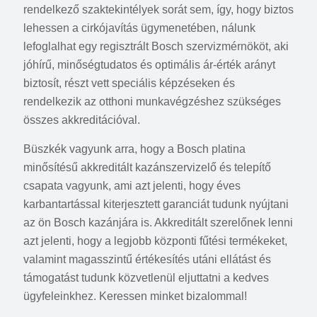
rendelkező szaktekintélyek sorát sem, így, hogy biztos
lehessen a cirkójavítás ügymenetében, nálunk
lefoglalhat egy regisztrált Bosch szervizmérnököt, aki
jóhírű, minőségtudatos és optimális ár-érték arányt
biztosít, részt vett speciális képzéseken és
rendelkezik az otthoni munkavégzéshez szükséges
összes akkreditációval.
Büszkék vagyunk arra, hogy a Bosch platina
minősítésű akkreditált kazánszervizelő és telepítő
csapata vagyunk, ami azt jelenti, hogy éves
karbantartással kiterjesztett garanciát tudunk nyújtani
az ön Bosch kazánjára is. Akkreditált szerelőnek lenni
azt jelenti, hogy a legjobb központi fűtési termékeket,
valamint magasszintű értékesítés utáni ellátást és
támogatást tudunk közvetlenül eljuttatni a kedves
ügyfeleinkhez. Keressen minket bizalommal!