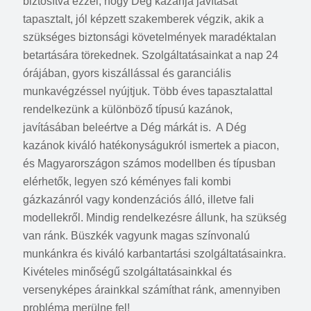
biztosítva ezzel, hogy Dég kazánja javítását
tapasztalt, jól képzett szakemberek végzik, akik a
szükséges biztonsági követelmények maradéktalan
betartására törekednek. Szolgáltatásainkat a nap 24
órájában, gyors kiszállással és garanciális
munkavégzéssel nyújtjuk. Több éves tapasztalattal
rendelkezünk a különböző típusú kazánok,
javításában beleértve a Dég márkát is. A Dég
kazánok kiváló hatékonyságukról ismertek a piacon,
és Magyarországon számos modellben és típusban
elérhetők, legyen szó kéményes fali kombi
gázkazánról vagy kondenzációs álló, illetve fali
modellekről. Mindig rendelkezésre állunk, ha szükség
van ránk. Büszkék vagyunk magas színvonalú
munkánkra és kiváló karbantartási szolgáltatásainkra.
Kivételes minőségű szolgáltatásainkkal és
versenyképes árainkkal számíthat ránk, amennyiben
probléma merülne fel!