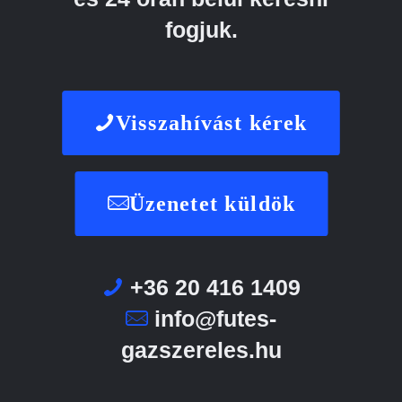
fogjuk.
Visszahívást kérek
Üzenetet küldök
+36 20 416 1409
info@futes-
gazszereles.hu