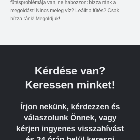
fűtésproblémája van, ne habozzon: bízza ránk a
megoldást! Nincs meleg víz? Leállt a fűtés? Csak
bízza ránk! Megoldjuk!
Kérdése van?
Keressen minket!
Írjon nekünk, kérdezzen és
válaszolunk Önnek, vagy
kérjen ingyenes visszahívást
és 24 órán belül keresni