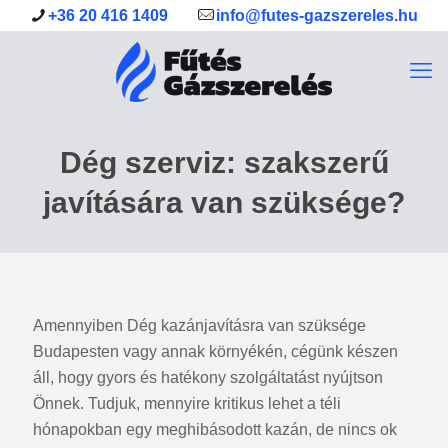
+36 20 416 1409
info@futes-gazszereles.hu
Dég szerviz: szakszerű
javítására van szüksége?
Amennyiben Dég kazánjavításra van szüksége
Budapesten vagy annak környékén, cégünk készen
áll, hogy gyors és hatékony szolgáltatást nyújtson
Önnek. Tudjuk, mennyire kritikus lehet a téli
hónapokban egy meghibásodott kazán, de nincs ok