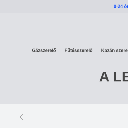
0-24 ó
Gázszerelő
Fűtésszerelő
Kazán szere
A LE