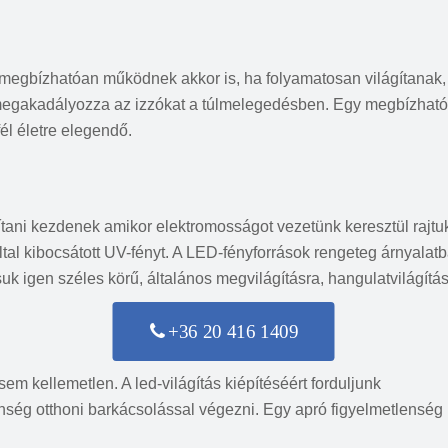
 megbízhatóan működnek akkor is, ha folyamatosan világítanak, 
egakadályozza az izzókat a túlmelegedésben. Egy megbízható
él életre elegendő.
gítani kezdenek amikor elektromosságot vezetünk keresztül rajtu
 által kibocsátott UV-fényt. A LED-fényforrások rengeteg árnyala
k igen széles körű, általános megvilágításra, hangulatvilágítás
+36 20 416 1409
em kellemetlen. A led-világítás kiépítéséért forduljunk
ség otthoni barkácsolással végezni. Egy apró figyelmetlenség 