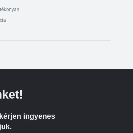
atékonyan
cia
ket!
kérjen ingyenes
juk.