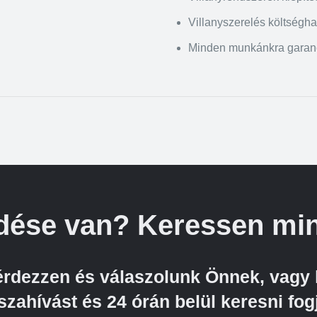
Villanyszerelés költségh
Minden munkánkra garan
dése van? Keressen min
kérdezzen és válaszolunk Önnek, vagy 
szahívást és 24 órán belül keresni fog