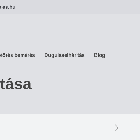
eles.hu
törés bemérés
Duguláselhárítás
Blog
ítása