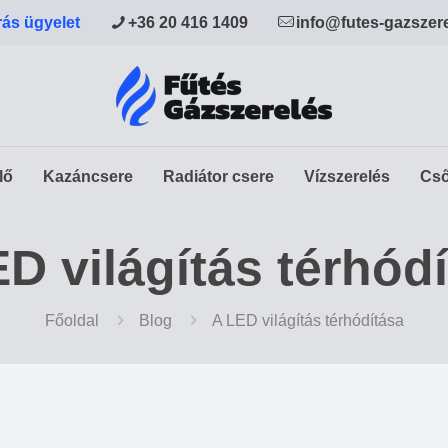
rás ügyelet
+36 20 416 1409
info@futes-gazszer
lő
Kazáncsere
Radiátor csere
Vízszerelés
Cső
D világítás térhód
Főoldal
Blog
A LED világítás térhódítása