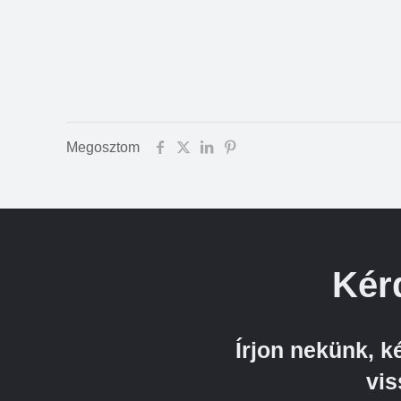
Megosztom
Kér
Írjon nekünk, 
vis