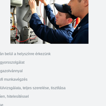
án belül a helyszínre érkezünk
 gyorsszolgálat
igazolvánnyal
rofi munkavégzés
lvizsgálata, teljes szerelése, tisztítása
en, hitelesítéssel
se