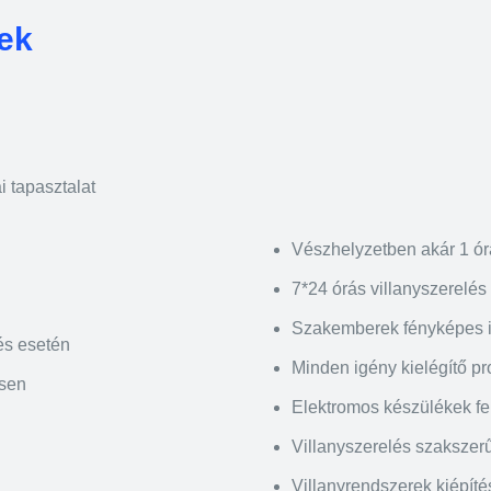
rek
i tapasztalat
Vészhelyzetben akár 1 ór
7*24 órás villanyszerelés
Szakemberek fényképes 
és esetén
Minden igény kielégítő p
esen
Elektromos készülékek felü
Villanyszerelés szakszerű
Villanyrendszerek kiépíté