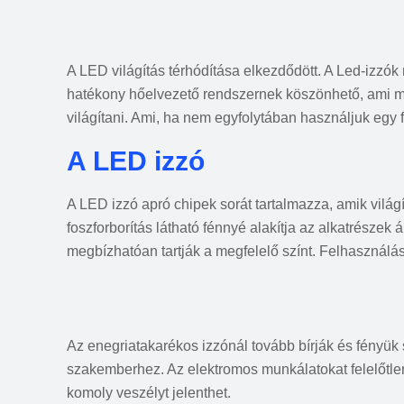
A LED világítás térhódítása elkezdődött. A Led-izzók
hatékony hőelvezető rendszernek köszönhető, ami m
világítani. Ami, ha nem egyfolytában használjuk egy f
A LED izzó
A LED izzó apró chipek sorát tartalmazza, amik vilá
foszforborítás látható fénnyé alakítja az alkatrészek
megbízhatóan tartják a megfelelő színt. Felhasználásu
Az enegriatakarékos izzónál tovább bírják és fényük s
szakemberhez. Az elektromos munkálatokat felelőtlen
komoly veszélyt jelenthet.