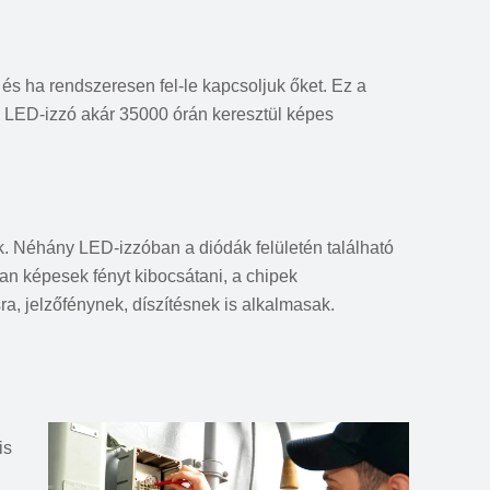
és ha rendszeresen fel-le kapcsoljuk őket. Ez a
 LED-izzó akár 35000 órán keresztül képes
k. Néhány LED-izzóban a diódák felületén található
tban képesek fényt kibocsátani, a chipek
ra, jelzőfénynek, díszítésnek is alkalmasak.
is