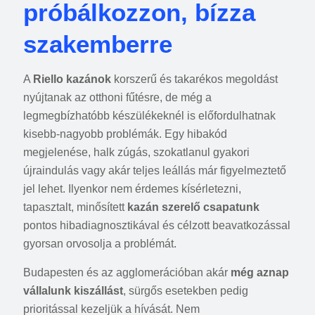
próbálkozzon, bízza
szakemberre
A
Riello kazánok
korszerű és takarékos megoldást
nyújtanak az otthoni fűtésre, de még a
legmegbízhatóbb készülékeknél is előfordulhatnak
kisebb-nagyobb problémák. Egy hibakód
megjelenése, halk zúgás, szokatlanul gyakori
újraindulás vagy akár teljes leállás már figyelmeztető
jel lehet. Ilyenkor nem érdemes kísérletezni,
tapasztalt, minősített
kazán szerelő csapatunk
pontos hibadiagnosztikával és célzott beavatkozással
gyorsan orvosolja a problémát.
Budapesten és az agglomerációban akár
még aznap
vállalunk kiszállást
, sürgős esetekben pedig
prioritással kezeljük a hívását. Nem