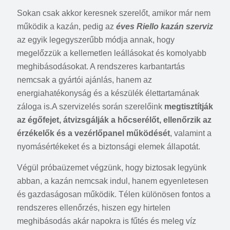
Sokan csak akkor keresnek szerelőt, amikor már nem
működik a kazán, pedig az
éves Riello kazán szerviz
az egyik legegyszerűbb módja annak, hogy
megelőzzük a kellemetlen leállásokat és komolyabb
meghibásodásokat. A rendszeres karbantartás
nemcsak a gyártói ajánlás, hanem az
energiahatékonyság és a készülék élettartamának
záloga is.A szervizelés során szerelőink
megtisztítják
az égőfejet, átvizsgálják a hőcserélőt, ellenőrzik az
érzékelők és a vezérlőpanel működését
, valamint a
nyomásértékeket és a biztonsági elemek állapotát.
Végül próbaüzemet végzünk, hogy biztosak legyünk
abban, a kazán nemcsak indul, hanem egyenletesen
és gazdaságosan működik. Télen különösen fontos a
rendszeres ellenőrzés, hiszen egy hirtelen
meghibásodás akár napokra is fűtés és meleg víz