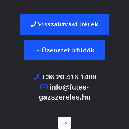
Visszahívást kérek
Üzenetet küldök
+36 20 416 1409
info@futes-
gazszereles.hu