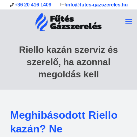
+36 20 416 1409
info@futes-gazszereles.hu
Riello kazán szerviz és
szerelő, ha azonnal
megoldás kell
Meghibásodott Riello
kazán? Ne