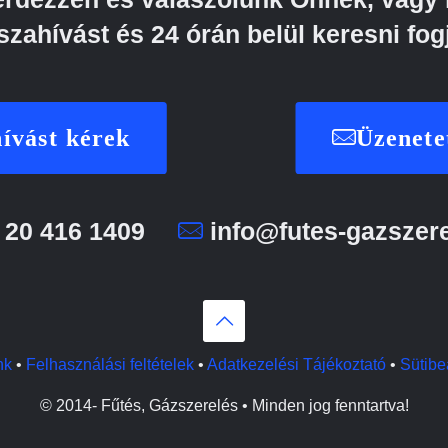
szahívást és 24 órán belül keresni fog
ívást kérek
Üzenete
 20 416 1409
info@futes-gazszer
nk
•
Felhasználási feltételek
•
Adatkezelési Tájékoztató
•
Sütibeá
© 2014-
Fűtés, Gázszerelés • Minden jog fenntartva!