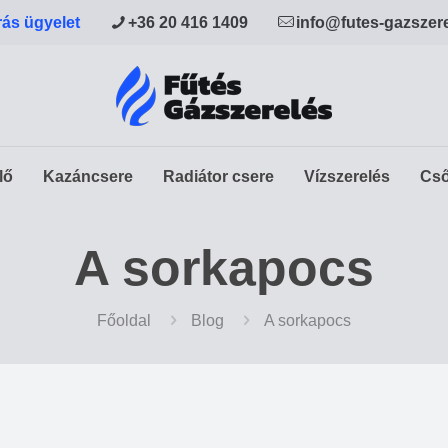
rás ügyelet
+36 20 416 1409
info@futes-gazszer
lő
Kazáncsere
Radiátor csere
Vízszerelés
Cső
A sorkapocs
Főoldal
Blog
A sorkapocs