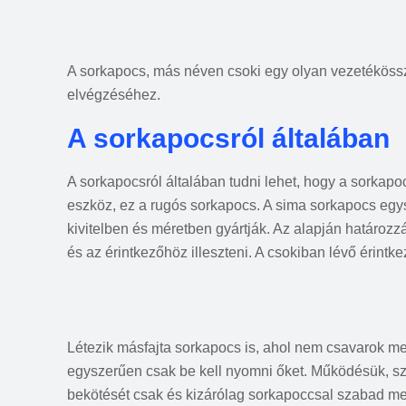
A sorkapocs, más néven csoki egy olyan vezetékössz
elvégzéséhez.
A sorkapocsról általában
A sorkapocsról általában tudni lehet, hogy a sorkapo
eszköz, ez a rugós sorkapocs. A sima sorkapocs egys
kivitelben és méretben gyártják. Az alapján határozzá
és az érintkezőhöz illeszteni. A csokiban lévő érintke
Létezik másfajta sorkapocs is, ahol nem csavarok m
egyszerűen csak be kell nyomni őket. Működésük, sz
bekötését csak és kizárólag sorkapoccsal szabad me