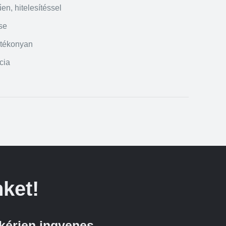
en, hitelesítéssel
se
atékonyan
cia
ket!
kérjen ingyenes