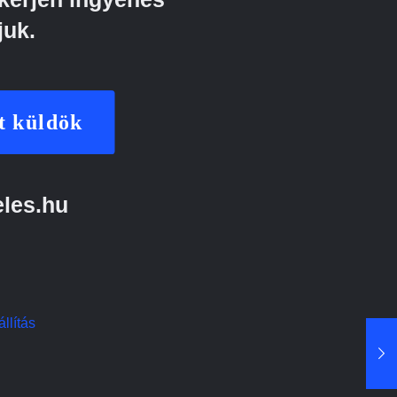
juk.
t küldök
eles.hu
llítás