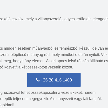
ekötő eszköz, mely a villanyszerelés egyes területein elenged
cs minden esetben műanyagból és fémrészből készül, de van egy k
zerű felépítésű műanyag rúd, mely mindkét oldalán nyitott. Vez
k meg, hogy hány elemes. A sorkapocs felső részén állítható csa
ző közvetít a két összekötött vezeték között.
+36 20 416 1409
eghúzásával lehet összekapcsolni a vezetékeket, hanem
erepük teljesen megegyezik. A mennyezeti vagy fali lámpák
goldani!