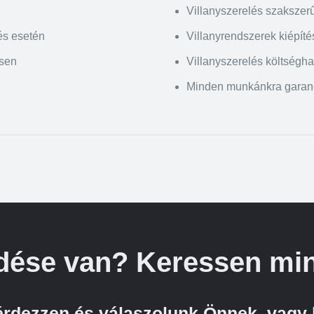
Villanyszerelés szakszerű
és esetén
Villanyrendszerek kiépíté
esen
Villanyszerelés költségh
Minden munkánkra garan
dése van? Keressen min
kérdezzen és válaszolunk Önnek, vagy 