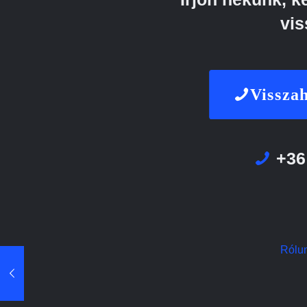
vis
Visszah
+36
Rólu