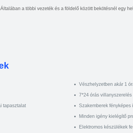
ltalában a többi vezeték és a földelő között bekötésnél egy he
rek
Vészhelyzetben akár 1 ór
7*24 órás villanyszerelés
i tapasztalat
Szakemberek fényképes 
Minden igény kielégítő p
Elektromos készülékek felü