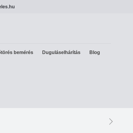
eles.hu
törés bemérés
Duguláselhárítás
Blog