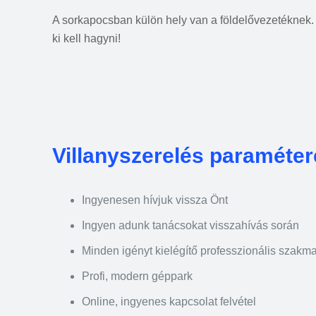
A sorkapocsban külön hely van a földelővezetéknek. Á
ki kell hagyni!
Villanyszerelés paraméte
Ingyenesen hívjuk vissza Önt
Ingyen adunk tanácsokat visszahívás során
Minden igényt kielégítő professzionális szakma
Profi, modern géppark
Online, ingyenes kapcsolat felvétel