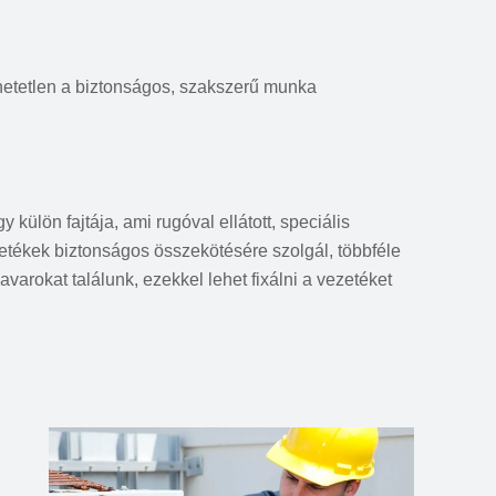
hetetlen a biztonságos, szakszerű munka
ülön fajtája, ami rugóval ellátott, speciális
etékek biztonságos összekötésére szolgál, többféle
varokat találunk, ezekkel lehet fixálni a vezetéket