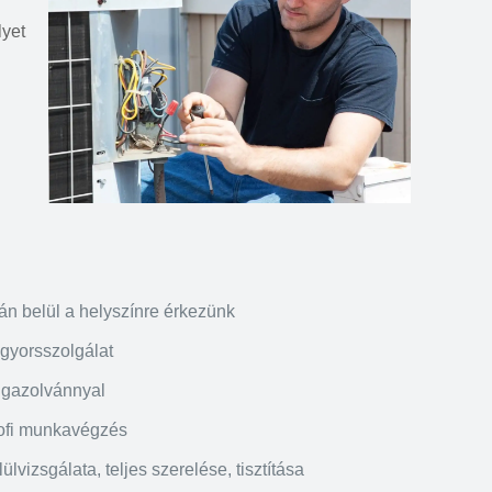
lyet
án belül a helyszínre érkezünk
 gyorsszolgálat
igazolvánnyal
rofi munkavégzés
lvizsgálata, teljes szerelése, tisztítása