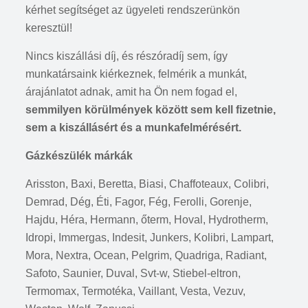
kérhet segítséget az ügyeleti rendszerünkön
keresztül!
Nincs kiszállási díj, és részóradíj sem, így
munkatársaink kiérkeznek, felmérik a munkát,
árajánlatot adnak, amit ha Ön nem fogad el,
semmilyen körülmények között sem kell fizetnie,
sem a kiszállásért és a munkafelmérésért.
Gázkészülék márkák
Arisston, Baxi, Beretta, Biasi, Chaffoteaux, Colibri,
Demrad, Dég, Éti, Fagor, Fég, Ferolli, Gorenje,
Hajdu, Héra, Hermann, őterm, Hoval, Hydrotherm,
Idropi, Immergas, Indesit, Junkers, Kolibri, Lampart,
Mora, Nextra, Ocean, Pelgrim, Quadriga, Radiant,
Safoto, Saunier, Duval, Svt-w, Stiebel-eltron,
Termomax, Termotéka, Vaillant, Vesta, Vezuv,