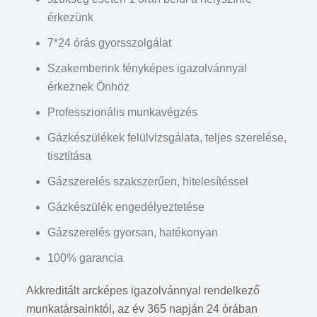
érkezünk
7*24 órás gyorsszolgálat
Szakemberink fényképes igazolvánnyal
érkeznek Önhöz
Professzionális munkavégzés
Gázkészülékek felülvizsgálata, teljes szerelése,
tisztítása
Gázszerelés szakszerűen, hitelesítéssel
Gázkészülék engedélyeztetése
Gázszerelés gyorsan, hatékonyan
100% garancia
Akkreditált arcképes igazolvánnyal rendelkező
munkatársainktól, az év 365 napján 24 órában