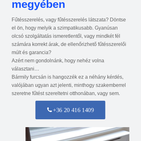
megyében
Fűtésszerelés, vagy fűtésszerelés látszata? Döntse
el ön, hogy melyik a szimpatikusabb. Gyanúsan
olcsó szolgáltatás ismeretlentől, vagy mindkét fél
számára korrekt árak, de ellenőrizhető fűtésszerelői
múlt és garancia?
Azért nem gondolnánk, hogy nehéz volna
választani…
Bármily furcsán is hangozzék ez a néhány kérdés,
valójában ugyan azt jelenti, minthogy szakemberrel
szeretne fűtést szereltetni otthonában, vagy sem.
+36 20 416 1409