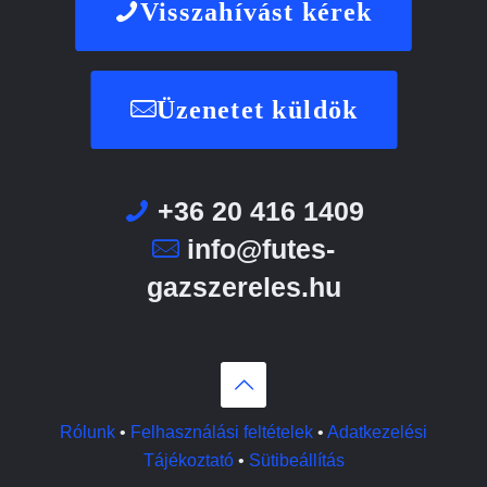
Visszahívást kérek
Üzenetet küldök
+36 20 416 1409
info@futes-
gazszereles.hu
Rólunk
•
Felhasználási feltételek
•
Adatkezelési
Tájékoztató
•
Sütibeállítás