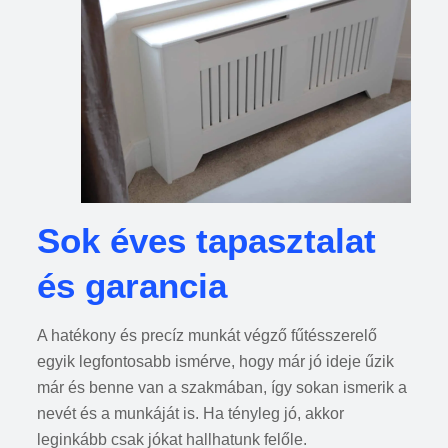
Sok éves tapasztalat
és garancia
A hatékony és precíz munkát végző fűtésszerelő
egyik legfontosabb ismérve, hogy már jó ideje űzik
már és benne van a szakmában, így sokan ismerik a
nevét és a munkáját is. Ha tényleg jó, akkor
leginkább csak jókat hallhatunk felőle.