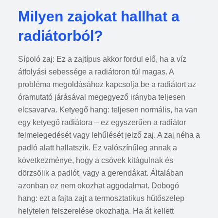
Milyen zajokat hallhat a
radiátorból?
Sípoló zaj: Ez a zajtípus akkor fordul elő, ha a víz
átfolyási sebessége a radiátoron túl magas. A
probléma megoldásához kapcsolja be a radiátort az
óramutató járásával megegyező irányba teljesen
elcsavarva. Ketyegő hang: teljesen normális, ha van
egy ketyegő radiátora – ez egyszerűen a radiátor
felmelegedését vagy lehűlését jelző zaj. A zaj néha a
padló alatt hallatszik. Ez valószínűleg annak a
következménye, hogy a csövek kitágulnak és
dörzsölik a padlót, vagy a gerendákat. Általában
azonban ez nem okozhat aggodalmat. Dobogó
hang: ezt a fajta zajt a termosztatikus hűtőszelep
helytelen felszerelése okozhatja. Ha át kellett