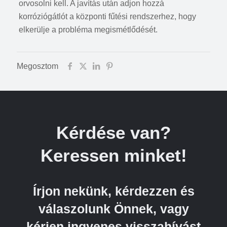
orvosolni kell. A javítás után adjon hozzá
korróziógátlót a központi fűtési rendszerhez, hogy
elkerülje a probléma megismétlődését.
Megosztom
Kérdése van?
Keressen minket!
Írjon nekünk, kérdezzen és
válaszolunk Önnek, vagy
kérjen ingyenes visszahívást