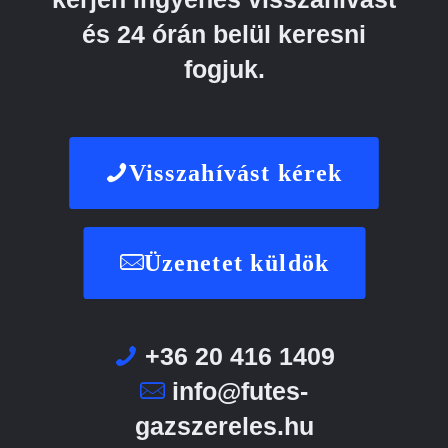
és 24 órán belül keresni
fogjuk.
Visszahívást kérek
Üzenetet küldök
+36 20 416 1409
info@futes-
gazszereles.hu