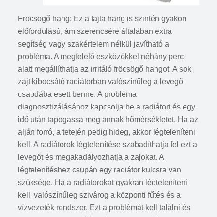
Fröcsögő hang: Ez a fajta hang is szintén gyakori
előfordulású, ám szerencsére általában extra
segítség vagy szakértelem nélkül javítható a
probléma. A megfelelő eszközökkel néhány perc
alatt megállíthatja az irritáló fröcsögő hangot. A sok
zajt kibocsátó radiátorban valószínűleg a levegő
csapdába esett benne. A probléma
diagnosztizálásához kapcsolja be a radiátort és egy
idő után tapogassa meg annak hőmérsékletét. Ha az
alján forró, a tetején pedig hideg, akkor légteleníteni
kell. A radiátorok légtelenítése szabadíthatja fel ezt a
levegőt és megakadályozhatja a zajokat. A
légtelenítéshez csupán egy radiátor kulcsra van
szüksége. Ha a radiátorokat gyakran légteleníteni
kell, valószínűleg szivárog a központi fűtés és a
vízvezeték rendszer. Ezt a problémát kell találni és