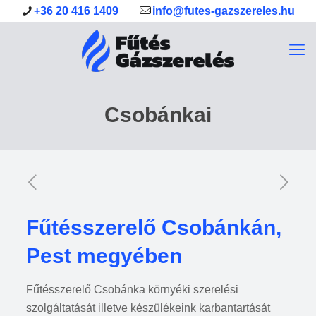
+36 20 416 1409
info@futes-gazszereles.hu
Csobánkai
Fűtésszerelő Csobánkán,
Pest megyében
Fűtésszerelő Csobánka környéki szerelési
szolgáltatását illetve készülékeink karbantartását