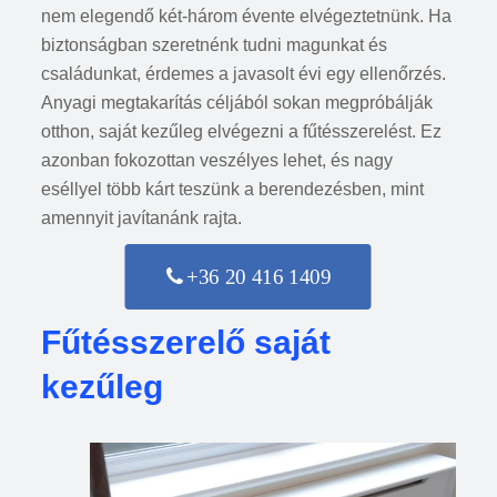
nem elegendő két-három évente elvégeztetnünk. Ha
biztonságban szeretnénk tudni magunkat és
családunkat, érdemes a javasolt évi egy ellenőrzés.
Anyagi megtakarítás céljából sokan megpróbálják
otthon, saját kezűleg elvégezni a fűtésszerelést. Ez
azonban fokozottan veszélyes lehet, és nagy
eséllyel több kárt teszünk a berendezésben, mint
amennyit javítanánk rajta.
+36 20 416 1409
Fűtésszerelő saját
kezűleg