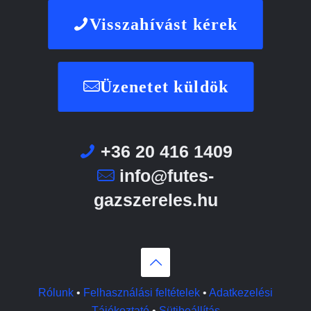
Visszahívást kérek
Üzenetet küldök
+36 20 416 1409
info@futes-
gazszereles.hu
Rólunk
•
Felhasználási feltételek
•
Adatkezelési
Tájékoztató
•
Sütibeállítás