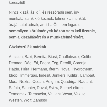
keresztül!
Nincs kiszállási díj, és részóradíj sem, így
munkatársaink kiérkeznek, felmérik a munkát,
árajánlatot adnak, amit ha Ön nem fogad el,
semmilyen körülmények között sem kell fizetnie,
sem a kiszállásért és a munkafelmérésért.
Gázkészülék márkák
Arisston, Baxi, Beretta, Biasi, Chaffoteaux, Colibri,
Demrad, Dég, Éti, Fagor, Fég, Ferolli, Gorenje,
Hajdu, Héra, Hermann, őterm, Hoval, Hydrotherm,
Idropi, Immergas, Indesit, Junkers, Kolibri, Lampart,
Mora, Nextra, Ocean, Pelgrim, Quadriga, Radiant,
Safoto, Saunier, Duval, Svt-w, Stiebel-eltron,
Termomax, Termotéka, Vaillant, Vesta, Vezuv,
Westen, Wolf, Zanussi