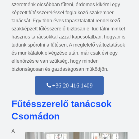
szeretnénk olcsóbban fűteni, érdemes kikérni egy
képzett fűtésszereléssel foglalkozó szakember
tanácsát. Egy több éves tapasztalattal rendelkező,
szakképzett fűtésszerelő biztosan el tud látni minket
hasznos tanácsokkal azzal kapcsolatban, hogyan is
tudunk spórolni a fűtésen. A megfelelő változtatások
és munkálatok elvégzése után, már csak évi egy
ellenőrzésre van szükség, hogy minden
biztonságosan és gazdaságosan működjön.
+36 20 416 1409
Fűtésszerelő tanácsok
Csomádon
A