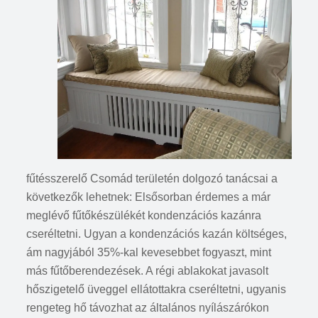
fűtésszerelő Csomád területén dolgozó tanácsai a
következők lehetnek: Elsősorban érdemes a már
meglévő fűtőkészülékét kondenzációs kazánra
cseréltetni. Ugyan a kondenzációs kazán költséges,
ám nagyjából 35%-kal kevesebbet fogyaszt, mint
más fűtőberendezések. A régi ablakokat javasolt
hőszigetelő üveggel ellátottakra cseréltetni, ugyanis
rengeteg hő távozhat az általános nyílászárókon