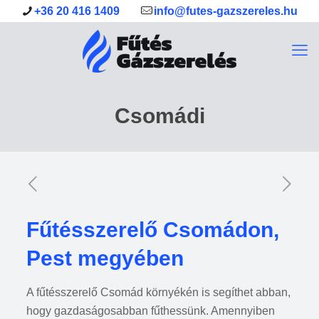
+36 20 416 1409
info@futes-gazszereles.hu
Csomádi
Fűtésszerelő Csomádon,
Pest megyében
A fűtésszerelő Csomád környékén is segíthet abban,
hogy gazdaságosabban fűthessünk. Amennyiben