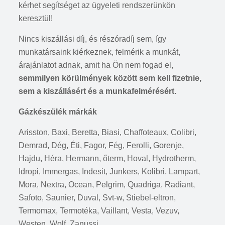
kérhet segítséget az ügyeleti rendszerünkön
keresztül!
Nincs kiszállási díj, és részóradíj sem, így
munkatársaink kiérkeznek, felmérik a munkát,
árajánlatot adnak, amit ha Ön nem fogad el,
semmilyen körülmények között sem kell fizetnie,
sem a kiszállásért és a munkafelmérésért.
Gázkészülék márkák
Arisston, Baxi, Beretta, Biasi, Chaffoteaux, Colibri,
Demrad, Dég, Éti, Fagor, Fég, Ferolli, Gorenje,
Hajdu, Héra, Hermann, őterm, Hoval, Hydrotherm,
Idropi, Immergas, Indesit, Junkers, Kolibri, Lampart,
Mora, Nextra, Ocean, Pelgrim, Quadriga, Radiant,
Safoto, Saunier, Duval, Svt-w, Stiebel-eltron,
Termomax, Termotéka, Vaillant, Vesta, Vezuv,
Westen, Wolf, Zanussi