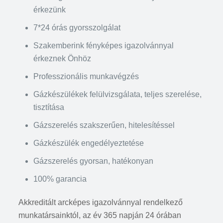
érkezünk
7*24 órás gyorsszolgálat
Szakemberink fényképes igazolvánnyal
érkeznek Önhöz
Professzionális munkavégzés
Gázkészülékek felülvizsgálata, teljes szerelése,
tisztítása
Gázszerelés szakszerűen, hitelesítéssel
Gázkészülék engedélyeztetése
Gázszerelés gyorsan, hatékonyan
100% garancia
Akkreditált arcképes igazolvánnyal rendelkező
munkatársainktól, az év 365 napján 24 órában