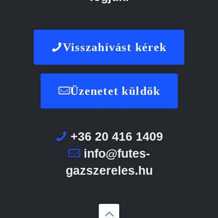
Visszahívást kérek
Üzenetet küldök
+36 20 416 1409
info@futes-
gazszereles.hu