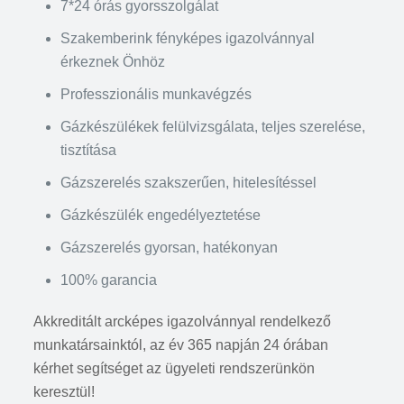
7*24 órás gyorsszolgálat
Szakemberink fényképes igazolvánnyal
érkeznek Önhöz
Professzionális munkavégzés
Gázkészülékek felülvizsgálata, teljes szerelése,
tisztítása
Gázszerelés szakszerűen, hitelesítéssel
Gázkészülék engedélyeztetése
Gázszerelés gyorsan, hatékonyan
100% garancia
Akkreditált arcképes igazolvánnyal rendelkező
munkatársainktól, az év 365 napján 24 órában
kérhet segítséget az ügyeleti rendszerünkön
keresztül!