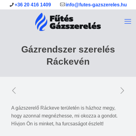
+36 20 416 1409
info@futes-gazszereles.hu
Gázrendszer szerelés
Ráckevén
A gázszerelő Ráckeve területén is házhoz megy,
hogy azonnal megnézhesse, mi okozza a gondot.
Hívjon Ön is minket, ha furcsaságot észlelt!