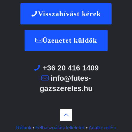
Visszahívást kérek
Üzenetet küldök
+36 20 416 1409
info@futes-
gazszereles.hu
Rólunk
•
Felhasználási feltételek
•
Adatkezelési