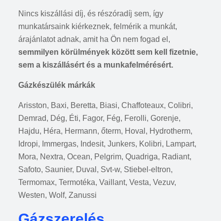
Nincs kiszállási díj, és részóradíj sem, így
munkatársaink kiérkeznek, felmérik a munkát,
árajánlatot adnak, amit ha Ön nem fogad el,
semmilyen körülmények között sem kell fizetnie,
sem a kiszállásért és a munkafelmérésért.
Gázkészülék márkák
Arisston, Baxi, Beretta, Biasi, Chaffoteaux, Colibri,
Demrad, Dég, Éti, Fagor, Fég, Ferolli, Gorenje,
Hajdu, Héra, Hermann, őterm, Hoval, Hydrotherm,
Idropi, Immergas, Indesit, Junkers, Kolibri, Lampart,
Mora, Nextra, Ocean, Pelgrim, Quadriga, Radiant,
Safoto, Saunier, Duval, Svt-w, Stiebel-eltron,
Termomax, Termotéka, Vaillant, Vesta, Vezuv,
Westen, Wolf, Zanussi
Gázszerelés