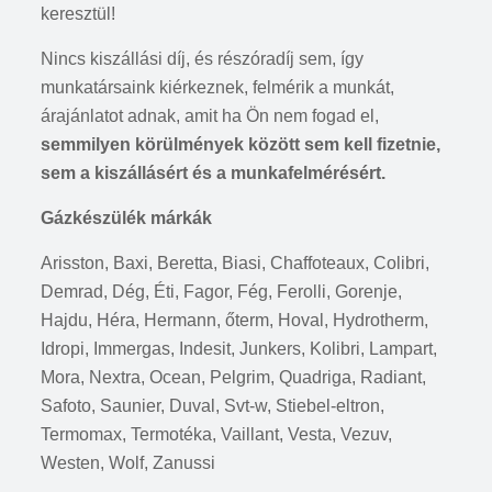
keresztül!
Nincs kiszállási díj, és részóradíj sem, így
munkatársaink kiérkeznek, felmérik a munkát,
árajánlatot adnak, amit ha Ön nem fogad el,
semmilyen körülmények között sem kell fizetnie,
sem a kiszállásért és a munkafelmérésért.
Gázkészülék márkák
Arisston, Baxi, Beretta, Biasi, Chaffoteaux, Colibri,
Demrad, Dég, Éti, Fagor, Fég, Ferolli, Gorenje,
Hajdu, Héra, Hermann, őterm, Hoval, Hydrotherm,
Idropi, Immergas, Indesit, Junkers, Kolibri, Lampart,
Mora, Nextra, Ocean, Pelgrim, Quadriga, Radiant,
Safoto, Saunier, Duval, Svt-w, Stiebel-eltron,
Termomax, Termotéka, Vaillant, Vesta, Vezuv,
Westen, Wolf, Zanussi