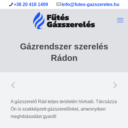
+36 20 416 1409
info@futes-gazszereles.hu
Gázrendszer szerelés
Rádon
A gázszerelő Rád teljes területén hívható. Tárcsázza
Ön is szakképzett gázszerelőnket, amennyiben
meghibásodást gyanít!