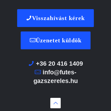
Visszahívást kérek
Üzenetet küldök
+36 20 416 1409
info@futes-
gazszereles.hu