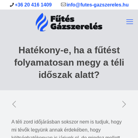
+36 20 416 1409
info@futes-gazszereles.hu
Hatékony-e, ha a fűtést
folyamatosan megy a téli
időszak alatt?
A téli zord időjárásban sokszor nem is tudjuk, hogy
mi tévők legyünk annak érdekében, hogy
költséghatékonyan is járjunk el, de mindez mellett