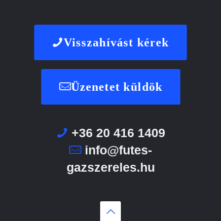
Visszahívást kérek
Üzenetet küldök
+36 20 416 1409
info@futes-
gazszereles.hu