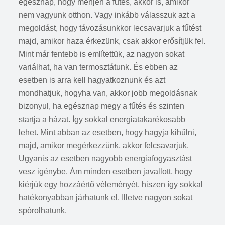
egésznap, hogy menjen a fűtés, akkor is, amikor
nem vagyunk otthon. Vagy inkább válasszuk azt a
megoldást, hogy távozásunkkor lecsavarjuk a fűtést
majd, amikor haza érkezünk, csak akkor erősítjük fel.
Mint már fentebb is említettük, az nagyon sokat
variálhat, ha van termosztátunk. És ebben az
esetben is arra kell hagyatkoznunk és azt
mondhatjuk, hogyha van, akkor jobb megoldásnak
bizonyul, ha egésznap megy a fűtés és szinten
startja a házat. Így sokkal energiatakarékosabb
lehet. Mint abban az esetben, hogy hagyja kihűlni,
majd, amikor megérkezzünk, akkor felcsavarjuk.
Ugyanis az esetben nagyobb energiafogyasztást
vesz igénybe. Ám minden esetben javallott, hogy
kiérjük egy hozzáértő véleményét, hiszen így sokkal
hatékonyabban járhatunk el. Illetve nagyon sokat
spórolhatunk.