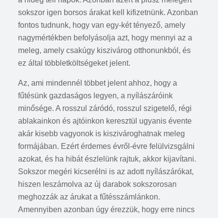
sokszor igen borsos árakat kell kifizetnünk. Azonban
fontos tudnunk, hogy van egy-két tényező, amely
nagymértékben befolyásolja azt, hogy mennyi az a
meleg, amely csakúgy kiszivárog otthonunkból, és
ez által többletköltségeket jelent.
Az, ami mindennél többet jelent ahhoz, hogy a
fűtésünk gazdaságos legyen, a nyílászáróink
minősége. A rosszul záródó, rosszul szigetelő, régi
ablakainkon és ajtóinkon keresztül ugyanis évente
akár kisebb vagyonok is kiszivároghatnak meleg
formájában. Ezért érdemes évről-évre felülvizsgálni
azokat, és ha hibát észlelünk rajtuk, akkor kijavítani.
Sokszor megéri kicserélni is az adott nyílászárókat,
hiszen leszámolva az új darabok sokszorosan
meghozzák az árukat a fűtésszámlánkon.
Amennyiben azonban úgy érezzük, hogy erre nincs