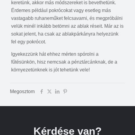
keretünk, akkor más módszereket is bevethetünk.
Érdemes például pokrócokat vagy esetleg más
vastagabb ruhaneműket felcsavarni, és megpróbálni
velük minél inkább betömni az ablak réseit. Már az is
sokat jelent, ha csak az ablakpárkányra helyezünk
fel egy pokrócot.
Igyekezzünk hát ehhez mérten spórolni a
fűtésünkön, hisz nemcsak a pénztárcánknak, de a
környezetünknek is jót tehetünk vele!
Megosztom
Kérdése van?