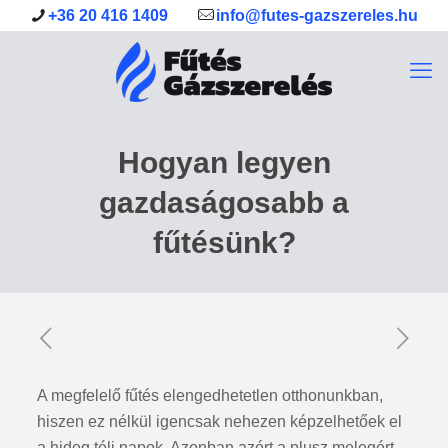
+36 20 416 1409
info@futes-gazszereles.hu
Hogyan legyen
gazdaságosabb a
fűtésünk?
A megfelelő fűtés elengedhetetlen otthonunkban,
hiszen ez nélkül igencsak nehezen képzelhetőek el
a hideg téli napok. Azonban azért a plusz melegért