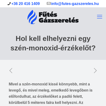
+36 20 416 1409
info@futes-gazszereles.hu
Hol kell elhelyezni egy
szén-monoxid-érzékelőt?
Mivel a szén-monoxid kissé könnyebb, mint a
levegő, és mivel meleg, emelkedő levegőben is
előfordulhat, az érzékelőket a padló felett,
körülbelül 5 méteres falra kell helyezni. Az