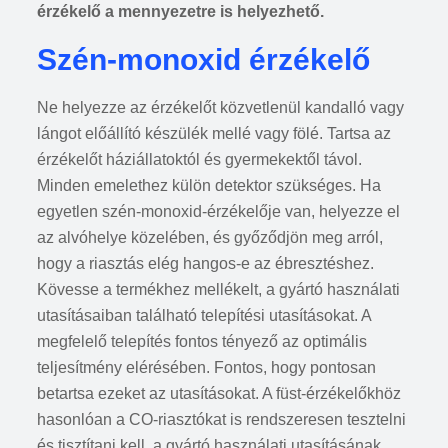
érzékelő a mennyezetre is helyezhető.
Szén-monoxid érzékelő
Ne helyezze az érzékelőt közvetlenül kandalló vagy
lángot előállító készülék mellé vagy fölé. Tartsa az
érzékelőt háziállatoktól és gyermekektől távol.
Minden emelethez külön detektor szükséges. Ha
egyetlen szén-monoxid-érzékelője van, helyezze el
az alvóhelye közelében, és győződjön meg arról,
hogy a riasztás elég hangos-e az ébresztéshez.
Kövesse a termékhez mellékelt, a gyártó használati
utasításaiban található telepítési utasításokat. A
megfelelő telepítés fontos tényező az optimális
teljesítmény elérésében. Fontos, hogy pontosan
betartsa ezeket az utasításokat. A füst-érzékelőkhöz
hasonlóan a CO-riasztókat is rendszeresen tesztelni
és tisztítani kell, a gyártó használati utasításának