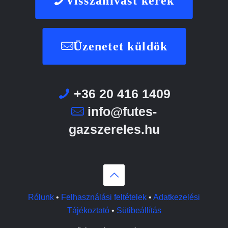
Visszahívást kérek
Üzenetet küldök
+36 20 416 1409
info@futes-
gazszereles.hu
Rólunk
•
Felhasználási feltételek
•
Adatkezelési
Tájékoztató
•
Sütibeállítás