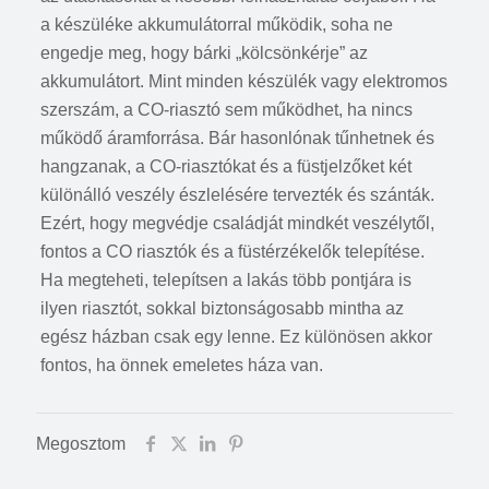
a készüléke akkumulátorral működik, soha ne
engedje meg, hogy bárki „kölcsönkérje” az
akkumulátort. Mint minden készülék vagy elektromos
szerszám, a CO-riasztó sem működhet, ha nincs
működő áramforrása. Bár hasonlónak tűnhetnek és
hangzanak, a CO-riasztókat és a füstjelzőket két
különálló veszély észlelésére tervezték és szánták.
Ezért, hogy megvédje családját mindkét veszélytől,
fontos a CO riasztók és a füstérzékelők telepítése.
Ha megteheti, telepítsen a lakás több pontjára is
ilyen riasztót, sokkal biztonságosabb mintha az
egész házban csak egy lenne. Ez különösen akkor
fontos, ha önnek emeletes háza van.
Megosztom