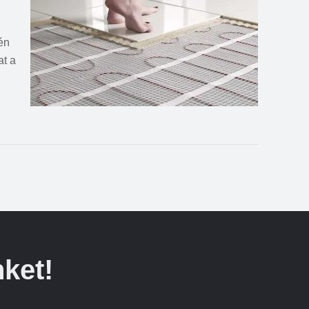
én
at a
ket!