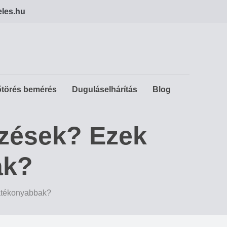
eles.hu
törés bemérés
Duguláselhárítás
Blog
ezések? Ezek
ak?
atékonyabbak?