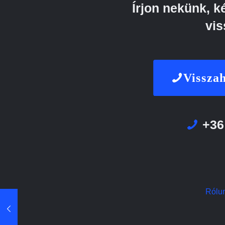
Írjon nekünk, 
vis
Visszah
+36
Rólu