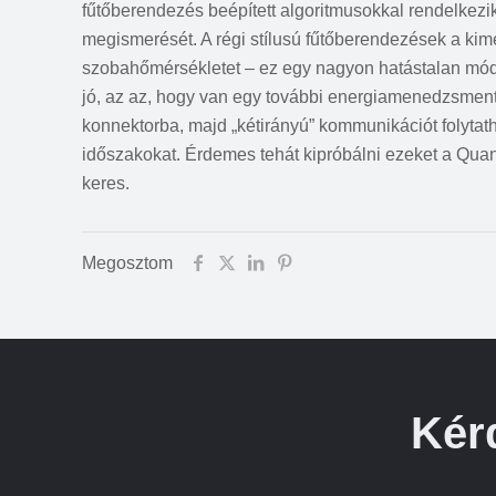
fűtőberendezés beépített algoritmusokkal rendelkezik
megismerését. A régi stílusú fűtőberendezések a kim
szobahőmérsékletet – ez egy nagyon hatástalan mód
jó, az az, hogy van egy további energiamenedzsment 
konnektorba, majd „kétirányú” kommunikációt folytatha
időszakokat. Érdemes tehát kipróbálni ezeket a Qu
keres.
Megosztom
Kér