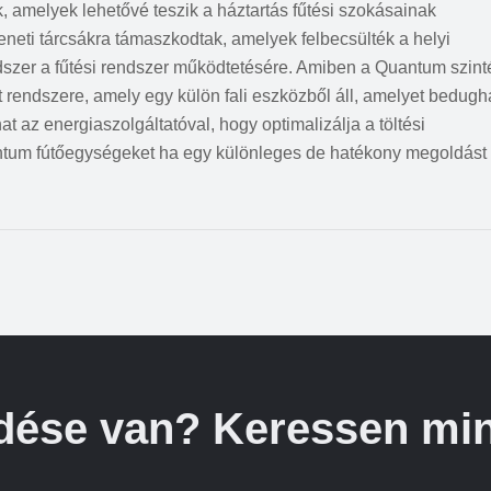
, amelyek lehetővé teszik a háztartás fűtési szokásainak
eneti tárcsákra támaszkodtak, amelyek felbecsülték a helyi
szer a fűtési rendszer működtetésére. Amiben a Quantum szint
rendszere, amely egy külön fali eszközből áll, amelyet bedugh
t az energiaszolgáltatóval, hogy optimalizálja a töltési
antum fútőegységeket ha egy különleges de hatékony megoldást
dése van? Keressen min