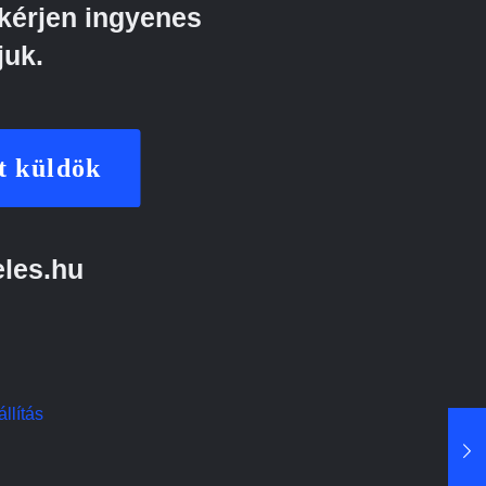
kérjen ingyenes
juk.
t küldök
eles.hu
llítás