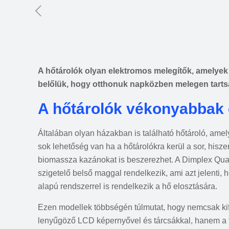
A hőtárolók olyan elektromos melegítők, amelyek h
belőlük, hogy otthonuk napközben melegen tarts
A hőtárolók vékonyabbak
Általában olyan házakban is található hőtároló, ame
sok lehetőség van ha a hőtárolókra kerül a sor, hisz
biomassza kazánokat is beszerezhet. A Dimplex Qua
szigetelő belső maggal rendelkezik, ami azt jelenti,
alapú rendszerrel is rendelkezik a hő elosztására.
Ezen modellek többségén túlmutat, hogy nemcsak kif
lenyűgöző LCD képernyővel és tárcsákkal, hanem a töl