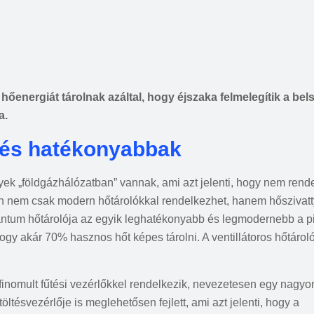
őenergiát tárolnak azáltal, hogy éjszaka felmelegítik a bel
a.
 és hatékonyabbak
lyek „földgázhálózatban” vannak, ami azt jelenti, hogy nem re
en nem csak modern hőtárolókkal rendelkezhet, hanem hőszivattyú
ntum hőtárolója az egyik leghatékonyabb és legmodernebb a p
 hogy akár 70% hasznos hőt képes tárolni. A ventillátoros hőtár
inomult fűtési vezérlőkkel rendelkezik, nevezetesen egy nagyo
tésvezérlője is meglehetősen fejlett, ami azt jelenti, hogy a