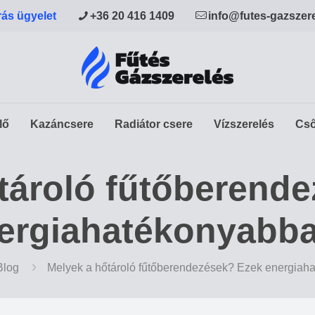
rás ügyelet
+36 20 416 1409
info@futes-gazszer
lő
Kazáncsere
Radiátor csere
Vízszerelés
Cső
tároló fűtőberend
ergiahatékonyabb
Blog
Melyek a hőtároló fűtőberendezések? Ezek energiah