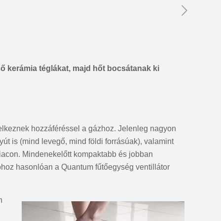
ső kerámia téglákat, majd hőt bocsátanak ki
ndelkeznek hozzáféréssel a gázhoz. Jelenleg nagyon
t is (mind levegő, mind földi forrásúak), valamint
iacon. Mindenekelőtt kompaktabb és jobban
olóhoz hasonlóan a Quantum fűtőegység ventillátor
n