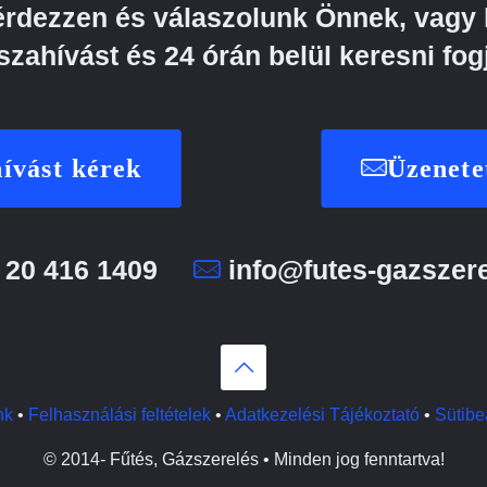
kérdezzen és válaszolunk Önnek, vagy 
szahívást és 24 órán belül keresni fog
ívást kérek
Üzenete
 20 416 1409
info@futes-gazszer
nk
•
Felhasználási feltételek
•
Adatkezelési Tájékoztató
•
Sütibeá
© 2014-
Fűtés, Gázszerelés • Minden jog fenntartva!