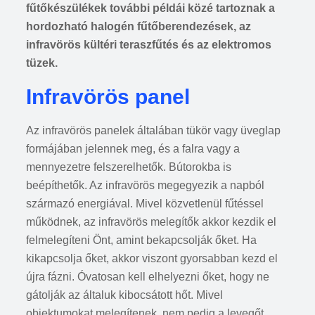
fűtőkészülékek további példái közé tartoznak a
hordozható halogén fűtőberendezések, az
infravörös kültéri teraszfűtés és az elektromos
tüzek.
Infravörös panel
Az infravörös panelek általában tükör vagy üveglap
formájában jelennek meg, és a falra vagy a
mennyezetre felszerelhetők. Bútorokba is
beépíthetők. Az infravörös megegyezik a napból
származó energiával. Mivel közvetlenül fűtéssel
működnek, az infravörös melegítők akkor kezdik el
felmelegíteni Önt, amint bekapcsolják őket. Ha
kikapcsolja őket, akkor viszont gyorsabban kezd el
újra fázni. Óvatosan kell elhelyezni őket, hogy ne
gátolják az általuk kibocsátott hőt. Mivel
objektumokat melegítenek, nem pedig a levegőt,