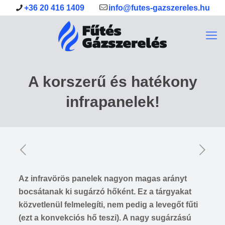
+36 20 416 1409
info@futes-gazszereles.hu
A korszerű és hatékony
infrapanelek!
Az infravörös panelek nagyon magas arányt
bocsátanak ki sugárzó hőként. Ez a tárgyakat
közvetlenül felmelegíti, nem pedig a levegőt fűti
(ezt a konvekciós hő teszi). A nagy sugárzású