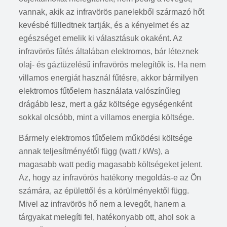
vannak, akik az infravörös panelekből származó hőt
kevésbé fülledtnek tartják, és a kényelmet és az
egészséget emelik ki választásuk okaként. Az
infravörös fűtés általában elektromos, bár léteznek
olaj- és gáztüzelésű infravörös melegítők is. Ha nem
villamos energiát használ fűtésre, akkor bármilyen
elektromos fűtőelem használata valószínűleg
drágább lesz, mert a gáz költsége egységenként
sokkal olcsóbb, mint a villamos energia költsége.
Bármely elektromos fűtőelem működési költsége
annak teljesítményétől függ (watt / kWs), a
magasabb watt pedig magasabb költségeket jelent.
Az, hogy az infravörös hatékony megoldás-e az Ön
számára, az épülettől és a körülményektől függ.
Mivel az infravörös hő nem a levegőt, hanem a
tárgyakat melegíti fel, hatékonyabb ott, ahol sok a