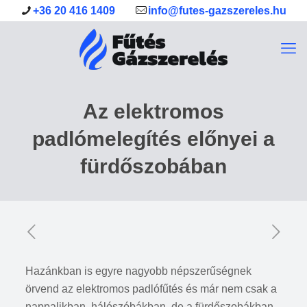
+36 20 416 1409
info@futes-gazszereles.hu
Az elektromos
padlómelegítés előnyei a
fürdőszobában
Hazánkban is egyre nagyobb népszerűségnek
örvend az elektromos padlófűtés és már nem csak a
nappalikban, hálószóbákban, de a fürdőszobákban