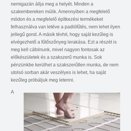
nemigazán állja meg a helyét. Minden a
szakembereken múlik. Amennyiben a megfelelő
módon és a megfelelő építkezési termékeket
felhasználva van letéve a padlófűtés, nem lehet ilyen
jellegű gond. A másik tévhit, hogy saját kezűleg is
elvégezhető a fűtőszőnyeg lerakása. Ezt a részét is
meg kell cáfolnunk, mivel nagyon fontosak az
előkészületek és a szakszerű munka is. Sok
pénzünkbe kerülhet a szakszerűtlen munka, de nem
utolsó sorban akár veszélyes is lehet, ha saját
kezűleg próbáljuk meg letenni.
A