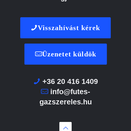
Visszahívást kérek
Üzenetet küldök
+36 20 416 1409
info@futes-
gazszereles.hu