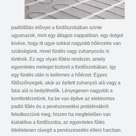
padlófűtás előnyei a fürdőszobában szinte
ugyanazok, mint egy átlagos nappaliban, egy dolgot
kivéve, hogy itt ugye sokkal nagyobb hőérzetre van
szükségünk, mivel fürdés vagy zuhanyozás is
történik. Ez egy olyan fűtési rendszer, amely
egyenletes meleget biztosit a fürdőszobában, így
egy fürdés után is kellemes a hőérzet. Egyes
fűtőszőnyegek, akár az épített zuhanyzó alá vagy a
falai alá is beépíthetők. Lényegesen nagyobb a
komfortérzetünk, ha be van építve az elektromos
padló fűtés és a penészesedési problémákról
feledkezzünk meg, hiszen ha megfelelően van
kialakítva a fürdőszoba, az egyenletes fűtés
tökéletesen rásegít a penészesedés elleni harcban.