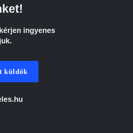
ket!
kérjen ingyenes
juk.
t küldök
eles.hu