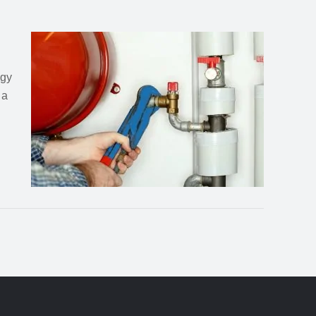
egy
 a