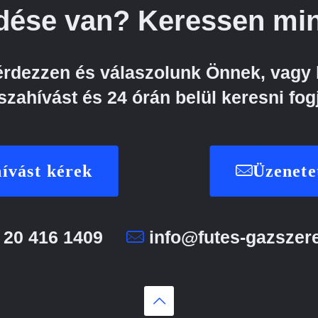
dése van? Keressen min
kérdezzen és válaszolunk Önnek, vagy 
szahívást és 24 órán belül keresni fog
ívást kérek
Üzenete
 20 416 1409
info@futes-gazszer