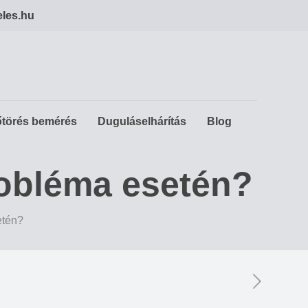
eles.hu
törés bemérés
Duguláselhárítás
Blog
robléma esetén?
etén?