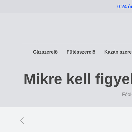
0-24 ó
Gázszerelő
Fűtésszerelő
Kazán szere
Mikre kell fig
Főol