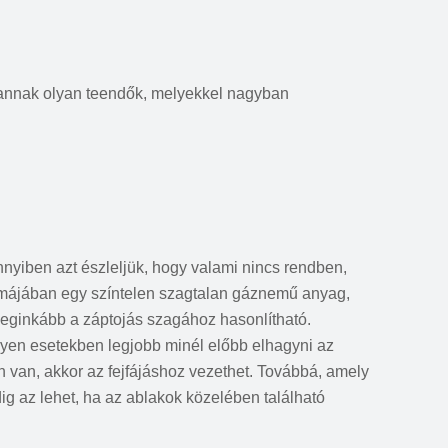
 vannak olyan teendők, melyekkel nagyban
nyiben azt észleljük, hogy valami nincs rendben,
formájában egy színtelen szagtalan gáznemű anyag,
 Leginkább a záptojás szagához hasonlítható.
lyen esetekben legjobb minél előbb elhagyni az
 van, akkor az fejfájáshoz vezethet. Továbbá, amely
ig az lehet, ha az ablakok közelében található