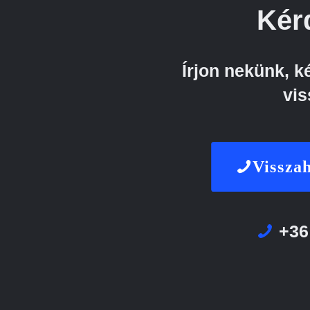
Kér
Írjon nekünk, 
vis
Visszah
+36