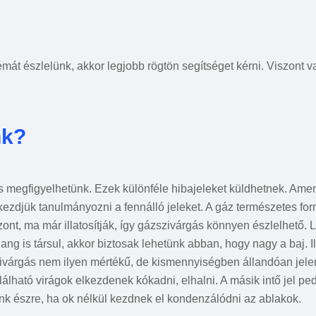
émát észlelünk, akkor legjobb rögtön segítséget kérni. Viszont
nk?
 megfigyelhetünk. Ezek különféle hibajeleket küldhetnek. Amen
lkezdjük tanulmányozni a fennálló jeleket. A gáz természetes 
ont, ma már illatosítják, így gázszivárgás könnyen észlelhető.
g is társul, akkor biztosak lehetünk abban, hogy nagy a baj. I
zivárgás nem ilyen mértékű, de kismennyiségben állandóan jelen
álható virágok elkezdenek kókadni, elhalni. A másik intő jel ped
nk észre, ha ok nélkül kezdnek el kondenzálódni az ablakok.