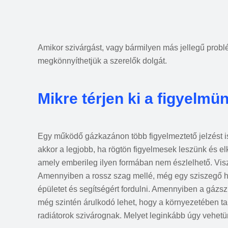
Amikor szivárgást, vagy bármilyen más jellegű probl
megkönnyíthetjük a szerelők dolgát.
Mikre térjen ki a figyelmü
Egy működő gázkazánon több figyelmeztető jelzést is
akkor a legjobb, ha rögtön figyelmesek leszünk és e
amely emberileg ilyen formában nem észlelhető. Visz
Amennyiben a rossz szag mellé, még egy sziszegő han
épületet és segítségért fordulni. Amennyiben a gázs
még szintén árulkodó lehet, hogy a környezetében tal
radiátorok szivárognak. Melyet leginkább úgy vehetü