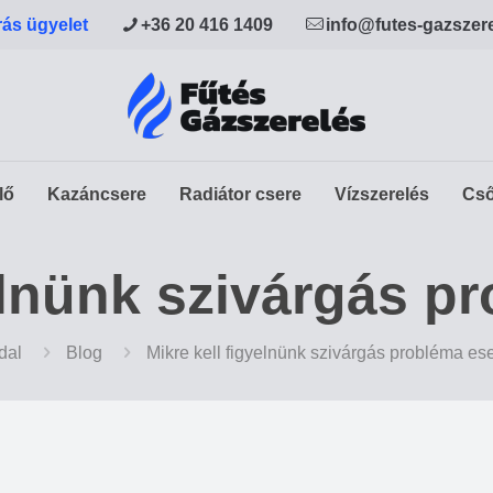
rás ügyelet
+36 20 416 1409
info@futes-gazszer
lő
Kazáncsere
Radiátor csere
Vízszerelés
Cső
yelnünk szivárgás p
dal
Blog
Mikre kell figyelnünk szivárgás probléma es