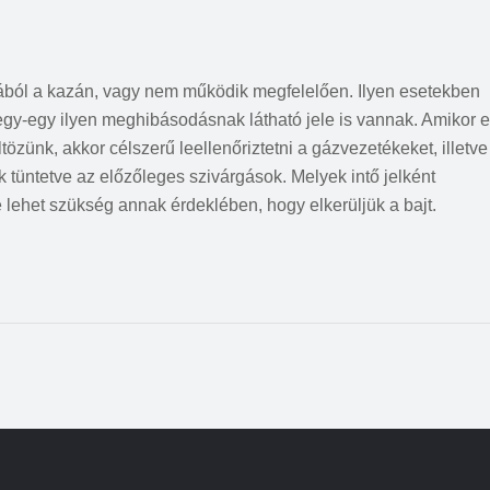
magából a kazán, vagy nem működik megfelelően. Ilyen esetekben
 egy-egy ilyen meghibásodásnak látható jele is vannak. Amikor 
ltözünk, akkor célszerű leellenőriztetni a gázvezetékeket, illetve
 tüntetve az előzőleges szivárgások. Melyek intő jelként
 lehet szükség annak érdeklében, hogy elkerüljük a bajt.