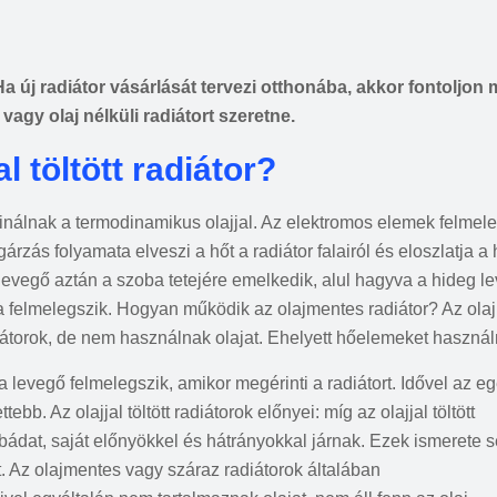
Ha új radiátor vásárlását tervezi otthonába, akkor fontoljo
 vagy olaj nélküli radiátort szeretne.
 töltött radiátor?
nálnak a termodinamikus olajjal. Az elektromos elemek felmelegít
ugárzás folyamata elveszi a hőt a radiátor falairól és eloszlatja
a levegő aztán a szoba tetejére emelkedik, alul hagyva a hideg l
 felmelegszik. Hogyan működik az olajmentes radiátor? Az olaj
diátorok, de nem használnak olajat. Ehelyett hőelemeket haszná
levegő felmelegszik, amikor megérinti a radiátort. Idővel az e
ebb. Az olajjal töltött radiátorok előnyei: míg az olajjal töltött
obádat, saját előnyökkel és hátrányokkal járnak. Ezek ismerete s
t. Az olajmentes vagy száraz radiátorok általában