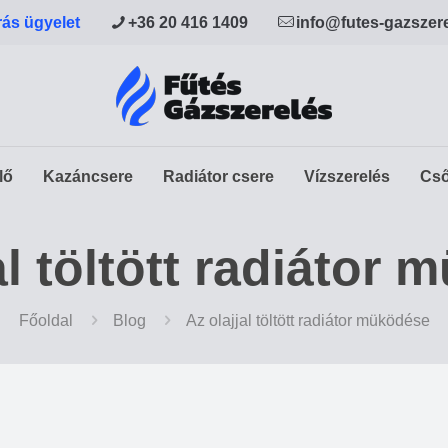
rás ügyelet
+36 20 416 1409
info@futes-gazszer
lő
Kazáncsere
Radiátor csere
Vízszerelés
Cső
al töltött radiátor
Főoldal
Blog
Az olajjal töltött radiátor müködése