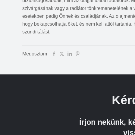
biztonságosabbak, mint az olajjal töltött radiátorok. 
szivárgásának vagy a radiátor tönkremenetelének a v
esetekben pedig Önnek és családjának. Az olajmente
hogy bekapcsolhatja őket, és nem kell attól tartania
szundikálást.
Megosztom
Kér
Írjon nekünk, 
vis