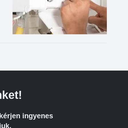
ket!
kérjen ingyenes
juk.