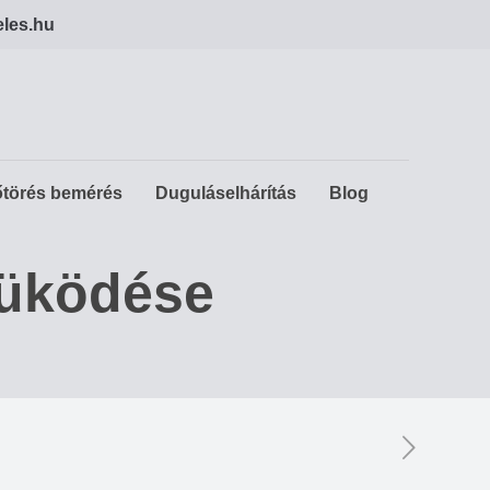
eles.hu
törés bemérés
Duguláselhárítás
Blog
 müködése