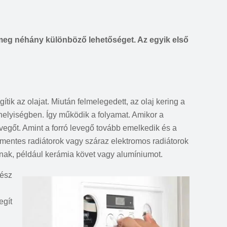
n meg néhány különböző lehetőséget. Az egyik első
ik az olajat. Miután felmelegedett, az olaj kering a
 a helyiségben. Így működik a folyamat. Amikor a
evegőt. Amint a forró levegő tovább emelkedik és a
mentes radiátorok vagy száraz elektromos radiátorok
lnak, például kerámia követ vagy alumíniumot.
gész
egít