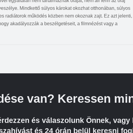
Mivel egyáltalán nem tartalmaznak olajat, nem áll fenn az olaj
eszélye. Mindkettő súlyos károkat okozhat otthonában, súlyos
s radiátorok működés közben nem okoznak zajt. Ez azt jelenti,
, hogy akadályozzák a beszélgetéseit, a filmnézést vagy a
dése van? Keressen min
kérdezzen és válaszolunk Önnek, vagy 
szahívást és 24 órán belül keresni fog