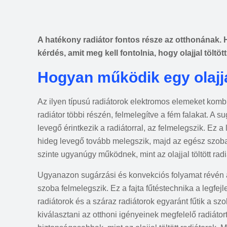
A hatékony radiátor fontos része az otthonának. 
kérdés, amit meg kell fontolnia, hogy olajjal töltött
Hogyan működik egy olajjal
Az ilyen típusú radiátorok elektromos elemeket kombi
radiátor többi részén, felmelegítve a fém falakat. A s
levegő érintkezik a radiátorral, az felmelegszik. Ez 
hideg levegő tovább melegszik, majd az egész szoba
szinte ugyanúgy működnek, mint az olajjal töltött ra
Ugyanazon sugárzási és konvekciós folyamat révén a 
szoba felmelegszik. Ez a fajta fűtéstechnika a legfejlett
radiátorok és a száraz radiátorok egyaránt fűtik a sz
kiválasztani az otthoni igényeinek megfelelő radiátor