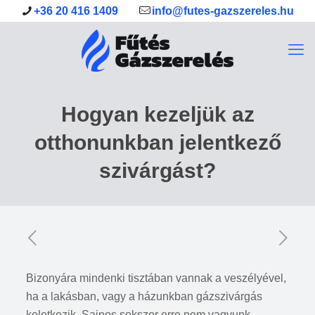
+36 20 416 1409
info@futes-gazszereles.hu
Hogyan kezeljük az
otthonunkban jelentkező
szivárgást?
Bizonyára mindenki tisztában vannak a veszélyével,
ha a lakásban, vagy a házunkban gázszivárgás
keletkezik. Sajnos sokszor erre nem vagyunk