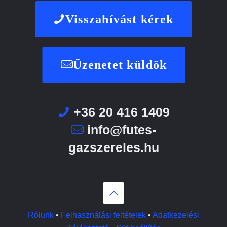
Visszahívást kérek
Üzenetet küldök
+36 20 416 1409
info@futes-
gazszereles.hu
Rólunk
•
Felhasználási feltételek
•
Adatkezelési