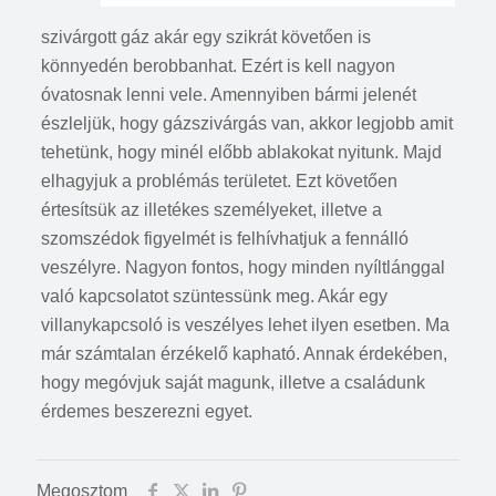
szivárgott gáz akár egy szikrát követően is
könnyedén berobbanhat. Ezért is kell nagyon
óvatosnak lenni vele. Amennyiben bármi jelenét
észleljük, hogy gázszivárgás van, akkor legjobb amit
tehetünk, hogy minél előbb ablakokat nyitunk. Majd
elhagyjuk a problémás területet. Ezt követően
értesítsük az illetékes személyeket, illetve a
szomszédok figyelmét is felhívhatjuk a fennálló
veszélyre. Nagyon fontos, hogy minden nyíltlánggal
való kapcsolatot szüntessünk meg. Akár egy
villanykapcsoló is veszélyes lehet ilyen esetben. Ma
már számtalan érzékelő kapható. Annak érdekében,
hogy megóvjuk saját magunk, illetve a családunk
érdemes beszerezni egyet.
Megosztom