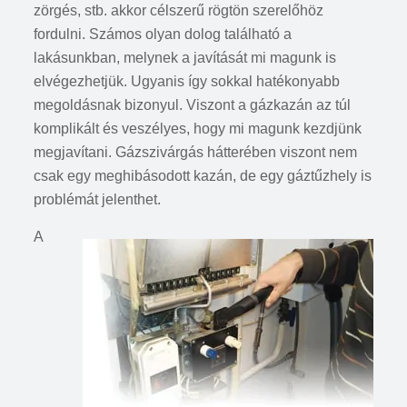
zörgés, stb. akkor célszerű rögtön szerelőhöz
fordulni. Számos olyan dolog található a
lakásunkban, melynek a javítását mi magunk is
elvégezhetjük. Ugyanis így sokkal hatékonyabb
megoldásnak bizonyul. Viszont a gázkazán az túl
komplikált és veszélyes, hogy mi magunk kezdjünk
megjavítani. Gázszivárgás hátterében viszont nem
csak egy meghibásodott kazán, de egy gáztűzhely is
problémát jelenthet.
A