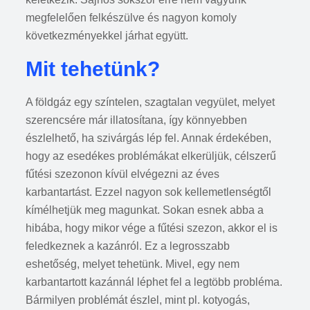
megfelelően felkészülve és nagyon komoly
következményekkel járhat együtt.
Mit tehetünk?
A földgáz egy színtelen, szagtalan vegyület, melyet
szerencsére már illatosítana, így könnyebben
észlelhető, ha szivárgás lép fel. Annak érdekében,
hogy az esedékes problémákat elkerüljük, célszerű
fűtési szezonon kívül elvégezni az éves
karbantartást. Ezzel nagyon sok kellemetlenségtől
kímélhetjük meg magunkat. Sokan esnek abba a
hibába, hogy mikor vége a fűtési szezon, akkor el is
feledkeznek a kazánról. Ez a legrosszabb
eshetőség, melyet tehetünk. Mivel, egy nem
karbantartott kazánnál léphet fel a legtöbb probléma.
Bármilyen problémát észlel, mint pl. kotyogás,