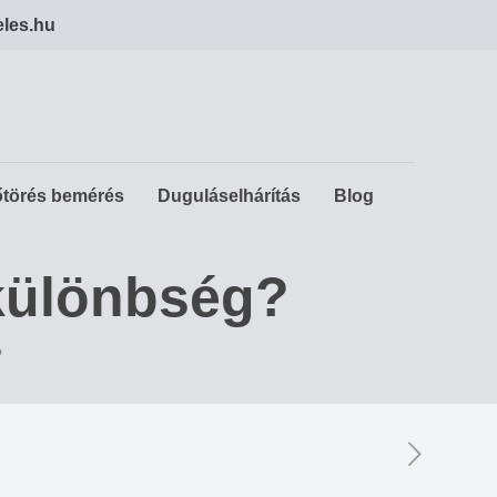
eles.hu
törés bemérés
Duguláselhárítás
Blog
 különbség?
?