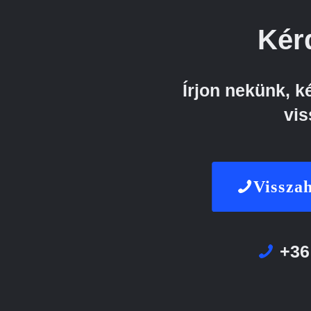
Kér
Írjon nekünk, 
vis
Visszah
+36