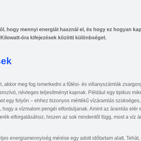
ól, hogy mennyi energiát használ el, és hogy ez hogyan kap
ilowatt-óra kifejezések közötti különbséget.
sek
t, akkor meg fog ismerkedni a fűtési- és villanyszámlák zsargonj
orszívó, névleges teljesítményt kapnak. Például egy tipikus mi
ot egy folyón – ehhez bizonyos mértékű vízáramlás szükséges,
rő, hogy a vízmalom pengéi elforduljanak. Amint az áramlás elér
erék elforgatásához, hiszen az sok mindentől függ, most a víz 
eljes energiamennyiség mérése egy adott időtartam alatt. Tehát,