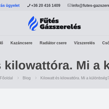
rás ügyelet
+36 20 416 1409
info@futes-gazszer
lő
Kazáncsere
Radiátor csere
Vízszerelés
Cső
s kilowattóra. Mi a
Főoldal
Blog
Kilowatt és kilowattóra. Mi a különbség