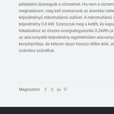
példaként újravegyük a vízmalmot. Ha nem a vízmenn
meghatározni, meg kell szoroznunk az áramlási sebes
teljesítményű mikrohullámú sütővel. A mikrohullámú 
teljesítmény 0,8 kW. Szorozzuk meg a kettőt, és kap
futtatásához az összes energiafogyasztás 0,2kWh-ja
az alacsonyabb teljesítmény egyértelműen alacsonya
kenyérpirítója, de kétszer olyan hosszú időbe telik, 
számlára számíthat.
Megosztom