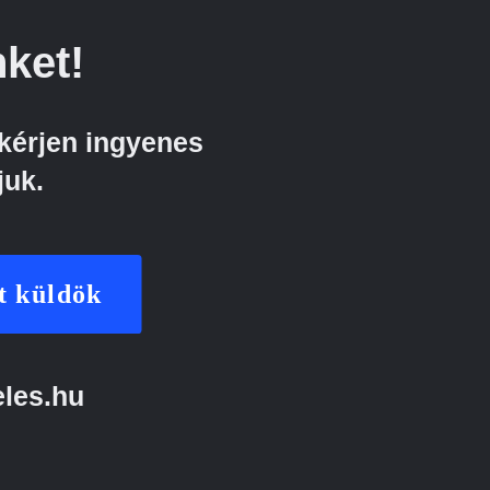
ket!
kérjen ingyenes
juk.
t küldök
eles.hu