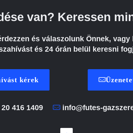
dése van? Keressen min
kérdezzen és válaszolunk Önnek, vagy 
szahívást és 24 órán belül keresni fog
ívást kérek
Üzenete
 20 416 1409
info@futes-gazszer