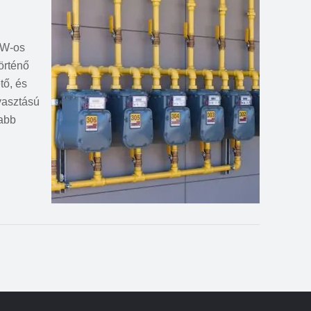
0 W-os
örténő
tő, és
yasztású
sabb