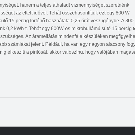
yiséget, hanem a teljes áthaladt vízmennyiséget szeretnénk
séget az eltelt idővel. Tehát összehasonlítjuk ezt egy 800 W
sütő 15 percig történő használata 0,25 órát vesz igénybe. A 80
unk 0,2 kWh-t. Tehát egy 800W-os mikrohullámú sütő 15 percig t
 szükséges. Az áramellátás mindenféle készüléken megfigyelhe
bb számlákat jelent. Például, ha van egy nagyon alacsony fog
amíg elkészíti a pirítósát, akkor valószínű, hogy valójában maga