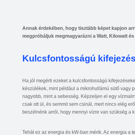
Annak érdekében, hogy tisztább képet kapjon arr
megpróbáljuk megmagyarázni a Watt, Kilowatt és K
Kulcsfontosságú kifejezé
Ha jól megérti ezeket a kulcsfontosságú kifejezéseke
készülékek, mint például a mikrohullámú sütő vagy p
nagyobb, mint a sebesség. Képzeljen el egy vízmalm
csak ott ül, és semmit sem csinál, mert nincs elég e
beszélnénk arról, hogy mennyi vízre van szükség a k
Tehát ez az energia és kW-ban mérik. Az energia a t