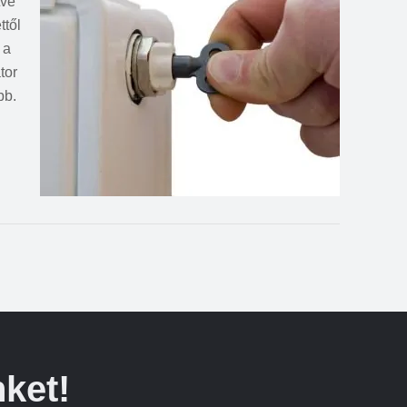
tve
ttől
 a
tor
bb.
ket!