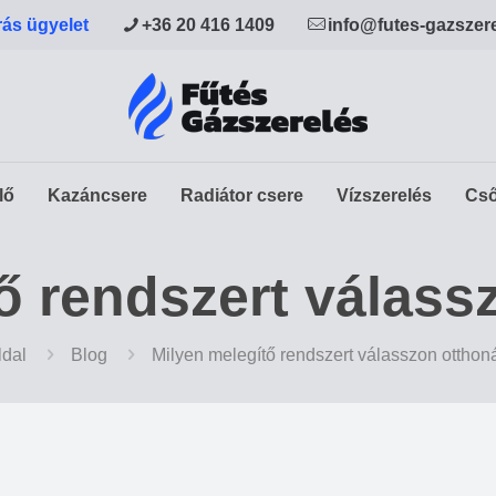
rás ügyelet
+36 20 416 1409
info@futes-gazszer
lő
Kazáncsere
Radiátor csere
Vízszerelés
Cső
ő rendszert válas
ldal
Blog
Milyen melegítő rendszert válasszon ottho