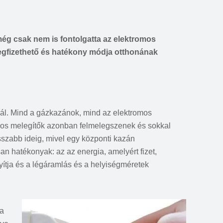
még csak nem is fontolgatta az elektromos
 megfizethető és hatékony módja otthonának
nál. Mind a gázkazánok, mind az elektromos
omos melegítők azonban felmelegszenek és sokkal
sszabb ideig, mivel egy központi kazán
n hatékonyak: az az energia, amelyért fizet,
yítja és a légáramlás és a helyiségméretek
,
ha