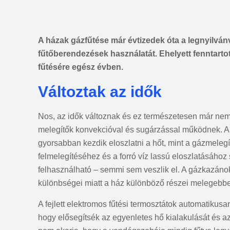
A házak gázfűtése már évtizedek óta a legnyilván
fűtőberendezések használatát. Ehelyett fenntarto
fűtésére egész évben.
Változtak az idők
Nos, az idők változnak és ez természetesen már nem
melegítők konvekcióval és sugárzással működnek. Ah
gyorsabban kezdik eloszlatni a hőt, mint a gázmeleg
felmelegítéséhez és a forró víz lassú eloszlatásáho
felhasználható – semmi sem veszlik el. A gázkazánok
különbségei miatt a ház különböző részei melegebbek
A fejlett elektromos fűtési termosztátok automatikusa
hogy elősegítsék az egyenletes hő kialakulását és az