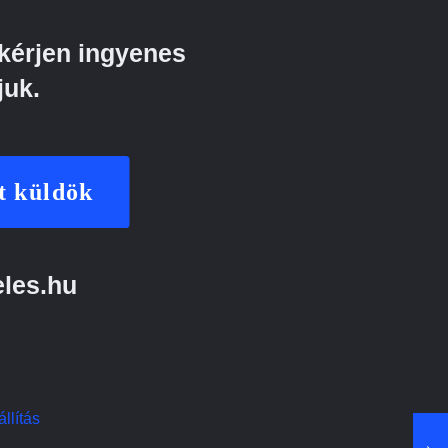
kérjen ingyenes
juk.
t küldök
eles.hu
llítás