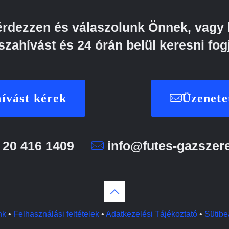
kérdezzen és válaszolunk Önnek, vagy 
szahívást és 24 órán belül keresni fog
ívást kérek
Üzenete
 20 416 1409
info@futes-gazszer
nk
•
Felhasználási feltételek
•
Adatkezelési Tájékoztató
•
Sütibeá