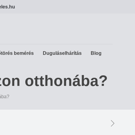
eles.hu
törés bemérés
Duguláselhárítás
Blog
szon otthonába?
nába?