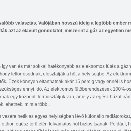
valóbb választás. Valójában hosszú ideig a legtöbb ember 
tták azt az elavult gondolatot, miszerint a gáz az egyetlen
 így van és már sokkal hatékonyabb az elektromos fűtés a gáz
ogy felforrósodnak, eloszlatják a hőt a helyiségbe. Az elektr
ítők. Ezek könnyen eltarthatnak akár 15 percig vagy ennél is ho
z szükséges ennyi idő. Az elektromos fűtőberendezések 100%-osa
nak egy központi termosztátjuk van, amely az egész házat irán
 lehetnek, mint a többi.
n vezérelhetik az egyes helyiségben lévő különálló radiátorokat
 otthon egész területén folyamatos hőt biztosítsanak. Például, 