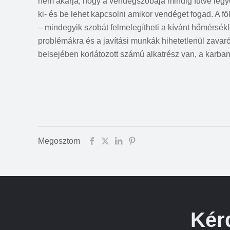
nem akarja, hogy a vendégszobája mindig fűtve legyen,
ki- és be lehet kapcsolni amikor vendéget fogad. A fö
– mindegyik szobát felmelegítheti a kívánt hőmérsék
problémákra és a javítási munkák hihetetlenül zavar
belsejében korlátozott számú alkatrész van, a karba
Megosztom
Kér