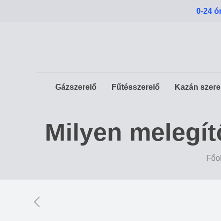
0-24 ó
Gázszerelő
Fűtésszerelő
Kazán szere
Milyen melegít
Főo