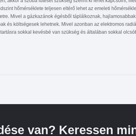
 akkor a szoba fűtését szükség szerint ki lehet kapcsolni, ille
ldszint hőmérséklete teljesen eltérő lehet az emeleti hőmérsékle
letre. Mivel a gázkazánok égésből táplálkoznak, hajlamosabbak
óak és költségesek lehetnek. Mivel azonban az elektromos radiá
ntartásra sokkal kevésbé van szükség és általában sokkal olcsó
dése van? Keressen min