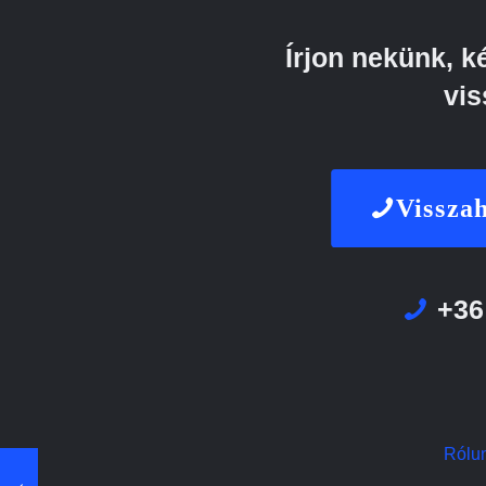
Írjon nekünk, 
vis
Visszah
+36
Rólu