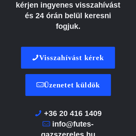
kérjen ingyenes visszahívást
és 24 órán belül keresni
fogjuk.
Visszahívást kérek
Üzenetet küldök
+36 20 416 1409
info@futes-
gazszereles.hu