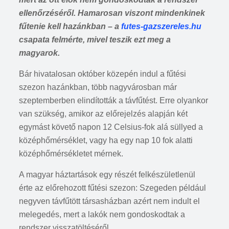
ellenőrzéséről. Hamarosan viszont mindenkinek
fűtenie kell hazánkban – a
futes-gazszereles.hu
csapata felmérte, mivel teszik ezt meg a
magyarok.
Bár hivatalosan október közepén indul a fűtési
szezon hazánkban, több nagyvárosban már
szeptemberben elindították a távfűtést. Erre olyankor
van szükség, amikor az előrejelzés alapján két
egymást követő napon 12 Celsius-fok alá süllyed a
középhőmérséklet, vagy ha egy nap 10 fok alatti
középhőmérsékletet mérnek.
A magyar háztartások egy részét felkészületlenül
érte az előrehozott fűtési szezon: Szegeden például
negyven távfűtött társasházban azért nem indult el
melegedés, mert a lakók nem gondoskodtak a
rendszer visszatöltéséről…