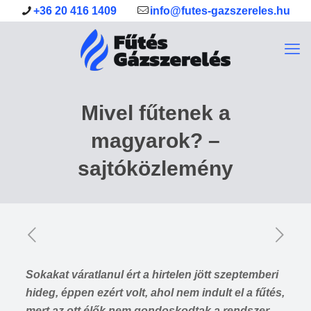
+36 20 416 1409
info@futes-gazszereles.hu
Mivel fűtenek a
magyarok? –
sajtóközlemény
Sokakat váratlanul ért a hirtelen jött szeptemberi
hideg, éppen ezért volt, ahol nem indult el a fűtés,
mert az ott élők nem gondoskodtak a rendszer