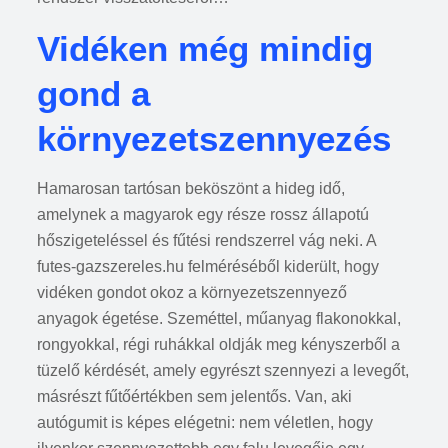
Vidéken még mindig
gond a
környezetszennyezés
Hamarosan tartósan beköszönt a hideg idő,
amelynek a magyarok egy része rossz állapotú
hőszigeteléssel és fűtési rendszerrel vág neki. A
futes-gazszereles.hu felméréséből kiderült, hogy
vidéken gondot okoz a környezetszennyező
anyagok égetése. Szeméttel, műanyag flakonokkal,
rongyokkal, régi ruhákkal oldják meg kényszerből a
tüzelő kérdését, amely egyrészt szennyezi a levegőt,
másrészt fűtőértékben sem jelentős. Van, aki
autógumit is képes elégetni: nem véletlen, hogy