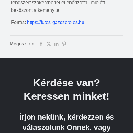
rendszert szakemberrel ellenőriztetni, mielőtt
beköszönt a kemény tél.
Forrás:
https://futes-gazszereles.hu
Megosztom
Kérdése van?
Keressen minket!
Írjon nekünk, kérdezzen és
válaszolunk Önnek, vagy