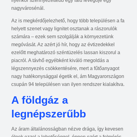
ilyenkor szennyezettebb egy falu levegője egy
nagyvárosénál.
Az is megkérdőjelezhető, hogy több településen a fa
helyett szenet vagy lignitet osztanak a rászorulók
számára – ezek sem szolgálják a környezetünk
megóvását. Az azért jó hír, hogy az évtizedekkel
ezelőtt meghatározó széntüzelés lassan kiszorul a
piacról. A távhő egyébként kiváló megoldás a
légszennyezés csökkentésére, mert a fűtőanyagot
nagy hatékonysággal égetik el, ám Magyarországon
csupán 94 településen van ilyen rendszer kialakítva.
A földgáz a
legnépszerűbb
Az áram általánosságban nézve drága, így kevesen
élnek ezzel a lehetőséggel, éppen ezért a felmérés