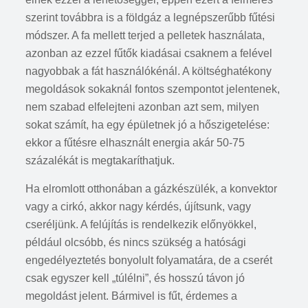
szerint továbbra is a földgáz a legnépszerűbb fűtési
módszer. A fa mellett terjed a pelletek használata,
azonban az ezzel fűtők kiadásai csaknem a felével
nagyobbak a fát használókénál. A költséghatékony
megoldások sokaknál fontos szempontot jelentenek,
nem szabad elfelejteni azonban azt sem, milyen
sokat számít, ha egy épületnek jó a hőszigetelése:
ekkor a fűtésre elhasznált energia akár 50-75
százalékát is megtakaríthatjuk.
Ha elromlott otthonában a gázkészülék, a konvektor
vagy a cirkó, akkor nagy kérdés, újítsunk, vagy
cseréljünk. A felújítás is rendelkezik előnyökkel,
például olcsóbb, és nincs szükség a hatósági
engedélyeztetés bonyolult folyamatára, de a cserét
csak egyszer kell „túlélni”, és hosszú távon jó
megoldást jelent. Bármivel is fűt, érdemes a